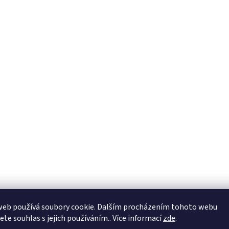
web používá soubory cookie. Dalším procházením tohoto webu
jete souhlas s jejich používáním.. Více informací
zde
.