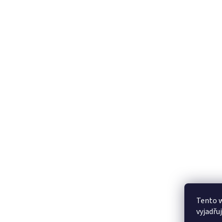
Tento 
vyjadřu