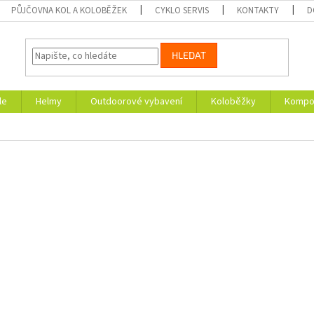
PŮJČOVNA KOL A KOLOBĚŽEK
CYKLO SERVIS
KONTAKTY
D
HLEDAT
le
Helmy
Outdoorové vybavení
Koloběžky
Kompon