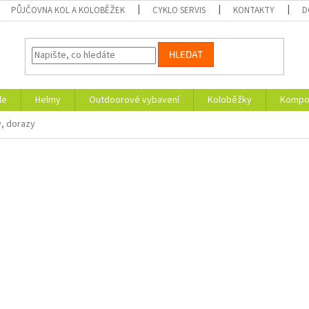
PŮJČOVNA KOL A KOLOBĚŽEK
CYKLO SERVIS
KONTAKTY
D
HLEDAT
le
Helmy
Outdoorové vybavení
Koloběžky
Kompon
y, dorazy