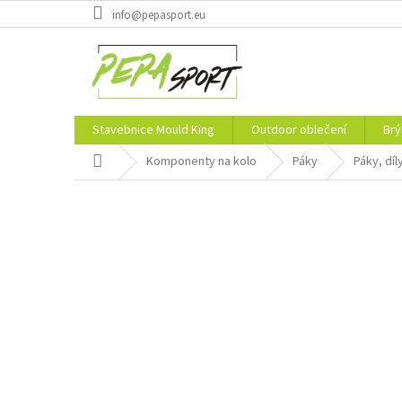
Přejít
info@pepasport.eu
na
obsah
Stavebnice Mould King
Outdoor oblečení
Brý
Domů
Komponenty na kolo
Páky
Páky, díl