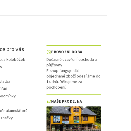
ce pro vás
PROVOZNÍ DOBA
ol a koloběžek
Dočasné uzavření obchodu a
půjčovny
is
E-shop funguje dál –
objednané zboží odesíláme do
platba
14 dnů. Děkujeme za
pochopení.
 řád
podmínky
NAŠE PRODEJNA
běr akumulátorů
 značky