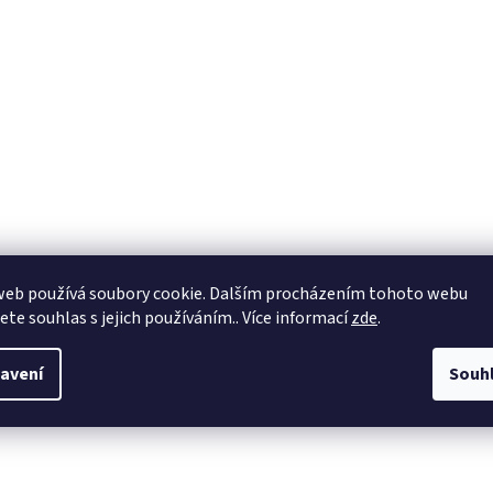
web používá soubory cookie. Dalším procházením tohoto webu
jete souhlas s jejich používáním.. Více informací
zde
.
avení
Souh