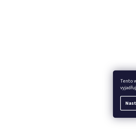
Tento 
vyjadřu
Nast