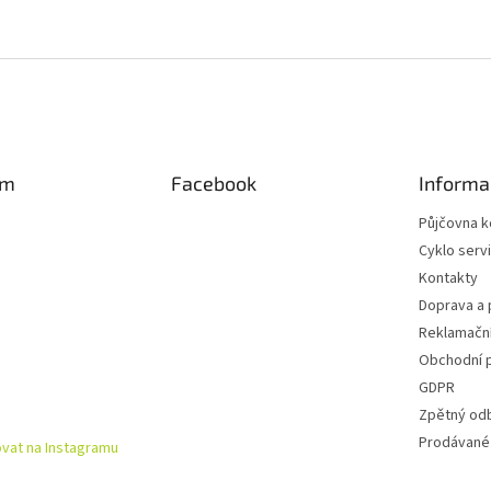
am
Facebook
Informa
Půjčovna k
Cyklo serv
Kontakty
Doprava a 
Reklamační
Obchodní 
GDPR
Zpětný od
Prodávané
vat na Instagramu