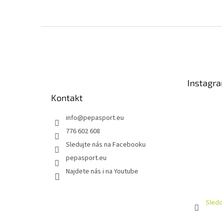
Z
á
p
a
t
Instagr
í
Kontakt
info
@
pepasport.eu
776 602 608
Sledujte nás na Facebooku
pepasport.eu
Najdete nás i na Youtube
Sledo