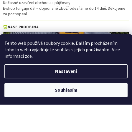
Dočasné uzavření obchodu a půjčovny
E-shop funguje dál – objednané zboží odesíláme do 14 dnů. Děkujeme
za pochopení.
NAŠE PRODEJNA
Tento web používá soubory cookie. Dalším procházením
tohoto webu vyjadřujete souhlas s jejich používáním.. Více
informací
zde
.
Nastavení
Půjčovna elektrokol a elektrokoloběžek — Pec pod Sněžkou
Souhlasím
×
PŮJČOVNA →
Vytvořil Shoptet
Copyright 2026
PepaSport.eu
. Všechna práva vyhrazena.
Upravit
nastavení cookies