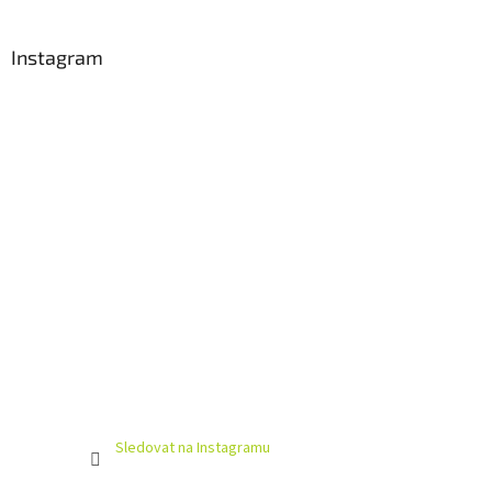
á
p
a
Instagram
t
í
Sledovat na Instagramu