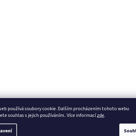
web používá soubory cookie. Dalším procházením tohoto webu
jete souhlas s jejich používáním.. Více informací
zde
.
avení
Souh