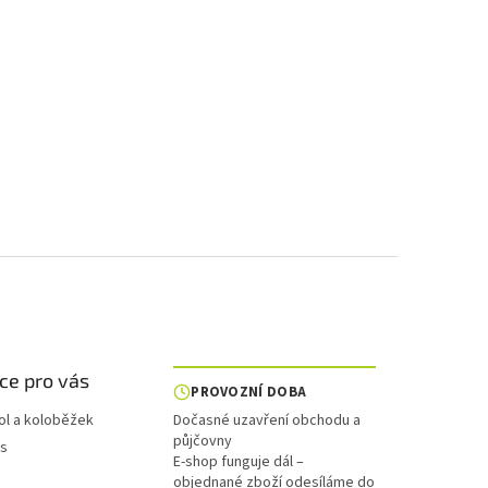
ce pro vás
PROVOZNÍ DOBA
ol a koloběžek
Dočasné uzavření obchodu a
půjčovny
is
E-shop funguje dál –
objednané zboží odesíláme do