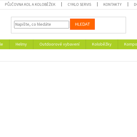
PŮJČOVNA KOL A KOLOBĚŽEK
CYKLO SERVIS
KONTAKTY
D
HLEDAT
le
Helmy
Outdoorové vybavení
Koloběžky
Kompon