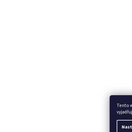
Tento 
vyjadřu
Nast