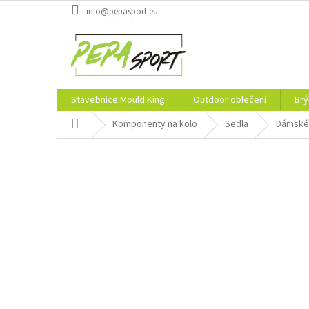
Přejít
info@pepasport.eu
na
obsah
Stavebnice Mould King
Outdoor oblečení
Brý
Domů
Komponenty na kolo
Sedla
Dámské