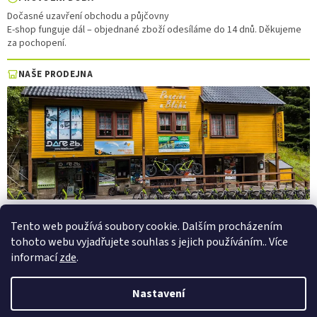
Dočasné uzavření obchodu a půjčovny
E-shop funguje dál – objednané zboží odesíláme do 14 dnů. Děkujeme
za pochopení.
NAŠE PRODEJNA
Tento web používá soubory cookie. Dalším procházením
tohoto webu vyjadřujete souhlas s jejich používáním.. Více
Vytvořil Shoptet
informací
zde
.
Copyright 2026
PepaSport.eu
. Všechna práva vyhrazena.
Upravit
Nastavení
nastavení cookies