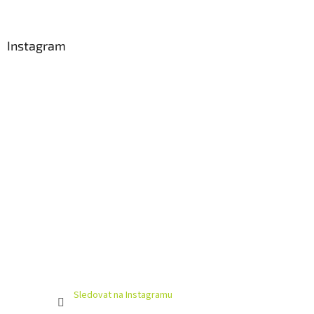
á
p
a
Instagram
t
í
Sledovat na Instagramu