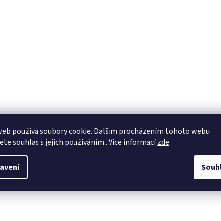
web používá soubory cookie. Dalším procházením tohoto webu
jete souhlas s jejich používáním.. Více informací
zde
.
avení
Souh