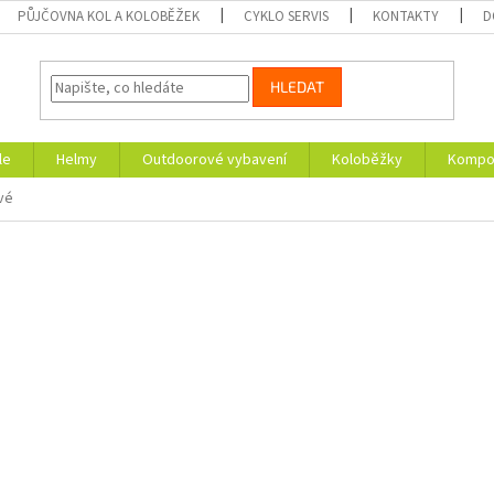
PŮJČOVNA KOL A KOLOBĚŽEK
CYKLO SERVIS
KONTAKTY
D
HLEDAT
le
Helmy
Outdoorové vybavení
Koloběžky
Kompon
vé