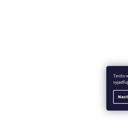
Tento 
vyjadřu
Nast