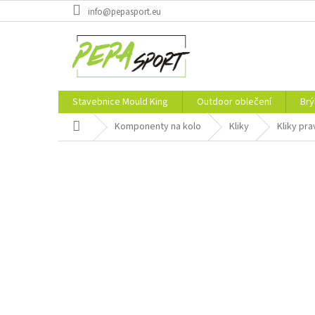
Přejít
info@pepasport.eu
na
obsah
Stavebnice Mould King
Outdoor oblečení
Brý
Domů
Komponenty na kolo
Kliky
Kliky pra