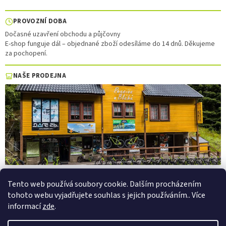
PROVOZNÍ DOBA
Dočasné uzavření obchodu a půjčovny
E-shop funguje dál – objednané zboží odesíláme do 14 dnů. Děkujeme
za pochopení.
NAŠE PRODEJNA
Tento web používá soubory cookie. Dalším procházením
tohoto webu vyjadřujete souhlas s jejich používáním.. Více
Vytvořil Shoptet
informací
zde
.
Copyright 2026
PepaSport.eu
. Všechna práva vyhrazena.
Upravit