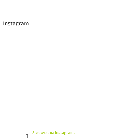
Z
á
p
a
Instagram
t
í
Sledovat na Instagramu