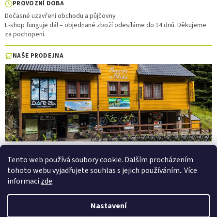
PROVOZNÍ DOBA
Dočasné uzavření obchodu a půjčovny
E-shop funguje dál – objednané zboží odesíláme do 14 dnů. Děkujeme
za pochopení.
NAŠE PRODEJNA
Tento web používá soubory cookie. Dalším procházením
tohoto webu vyjadřujete souhlas s jejich používáním.. Více
Vytvořil Shoptet
informací
zde
.
Copyright 2026
PepaSport.eu
. Všechna práva vyhrazena.
Upravit
Nastavení
nastavení cookies