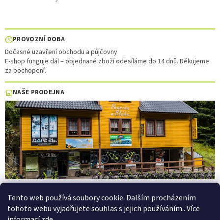
PROVOZNÍ DOBA
Dočasné uzavření obchodu a půjčovny
E-shop funguje dál – objednané zboží odesíláme do 14 dnů. Děkujeme
za pochopení.
NAŠE PRODEJNA
Tento web používá soubory cookie. Dalším procházením
tohoto webu vyjadřujete souhlas s jejich používáním.. Více
Vytvořil Shoptet
informací
zde
.