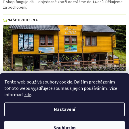
E-shop funguje dál – objednané zboží odesíláme do 14 dnů. Děkujeme
za pochopení.
NAŠE PRODEJNA
Tento web používá soubory cookie. Dalším procházením
tohoto webu vyjadřujete souhlas s jejich používáním.. Více
Vytvořil Shoptet
informací
zde
.
Copyright 2026
PepaSport.eu
. Všechna práva vyhrazena.
Upravit
Nastavení
nastavení cookies
Půjčovna elektrokol a elektrokoloběžek — Pec pod Sněžkou
Souhlasím