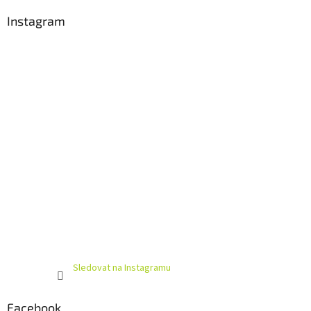
p
a
Instagram
t
í
Sledovat na Instagramu
Facebook