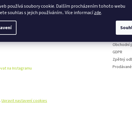
web používá soubory cookie. Dalším procházením tohoto webu
Půjčovna k
jete souhlas s jejich používáním.. Více informací
zde
.
Cyklo serv
Kontakty
avení
Souh
Doprava a 
Reklamační
Obchodní 
GDPR
Zpětný od
Prodávané
vat na Instagramu
.
Upravit nastavení cookies