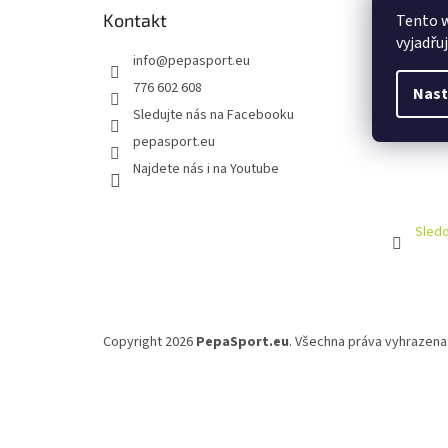
Kontakt
Tento 
vyjadřu
info
@
pepasport.eu
776 602 608
Nast
Sledujte nás na Facebooku
pepasport.eu
Najdete nás i na Youtube
Sledo
Copyright 2026
PepaSport.eu
. Všechna práva vyhrazena