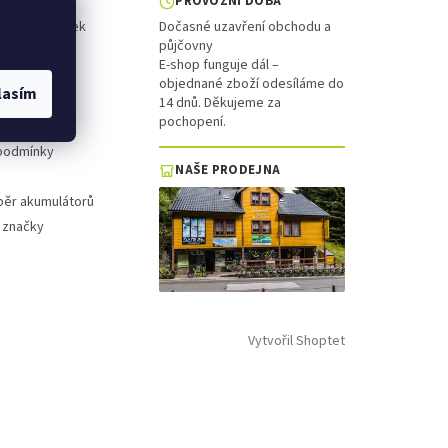
PROVOZNÍ DOBA
ol a koloběžek
Dočasné uzavření obchodu a
půjčovny
is
E-shop funguje dál –
objednané zboží odesíláme do
lasím
platba
14 dnů. Děkujeme za
pochopení.
 řád
podmínky
NAŠE PRODEJNA
běr akumulátorů
 značky
Vytvořil Shoptet