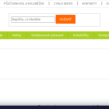
PŮJČOVNA KOL A KOLOBĚŽEK
CYKLO SERVIS
KONTAKTY
D
HLEDAT
le
Helmy
Outdoorové vybavení
Koloběžky
Kompon
am
Facebook
Informa