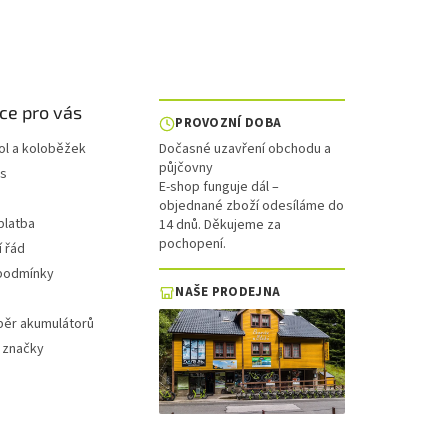
ce pro vás
PROVOZNÍ DOBA
ol a koloběžek
Dočasné uzavření obchodu a
půjčovny
is
E-shop funguje dál –
objednané zboží odesíláme do
platba
14 dnů. Děkujeme za
pochopení.
 řád
podmínky
NAŠE PRODEJNA
běr akumulátorů
 značky