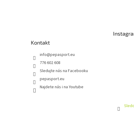
Z
á
p
a
t
Instagr
í
Kontakt
info
@
pepasport.eu
776 602 608
Sledujte nás na Facebooku
pepasport.eu
Najdete nás i na Youtube
Sledo