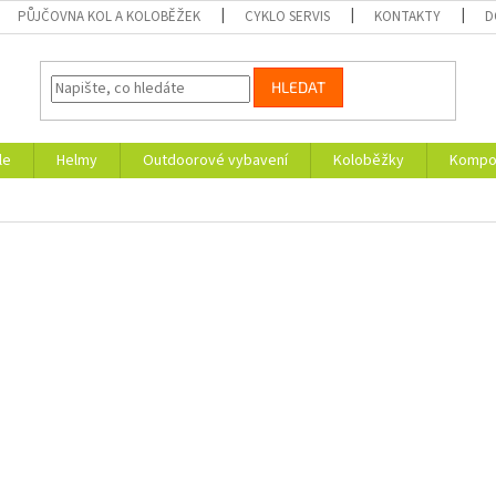
PŮJČOVNA KOL A KOLOBĚŽEK
CYKLO SERVIS
KONTAKTY
D
HLEDAT
le
Helmy
Outdoorové vybavení
Koloběžky
Kompon