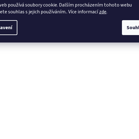
web používá soubory cookie. Dalším procházením tohoto webu
jete souhlas s jejich používáním.. Více informací
zde
.
avení
Souh