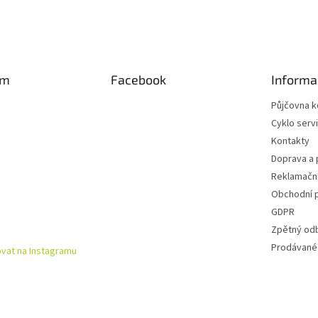
am
Facebook
Informa
Půjčovna k
Cyklo serv
Kontakty
Doprava a 
Reklamační
Obchodní 
GDPR
Zpětný od
Prodávané
vat na Instagramu