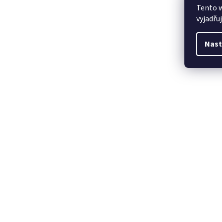
Tento 
vyjadřu
Nast