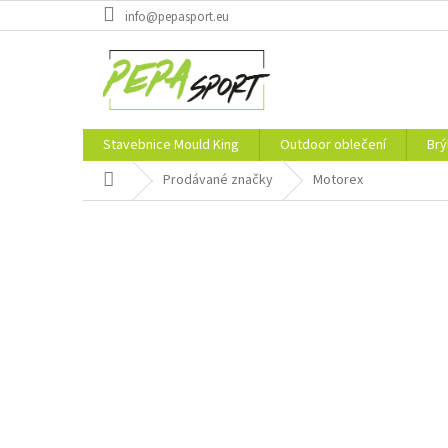
Přejít
info@pepasport.eu
na
obsah
Stavebnice Mould King
Outdoor oblečení
Brý
Domů
Prodávané značky
Motorex