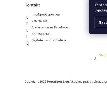
Kontakt
Tento 
vyjadřu
info
@
pepasport.eu
776 602 608
Nast
Sledujte nás na Facebooku
pepasport.eu
Najdete nás i na Youtube
Sledo
Copyright 2026
PepaSport.eu
. Všechna práva vyhrazena