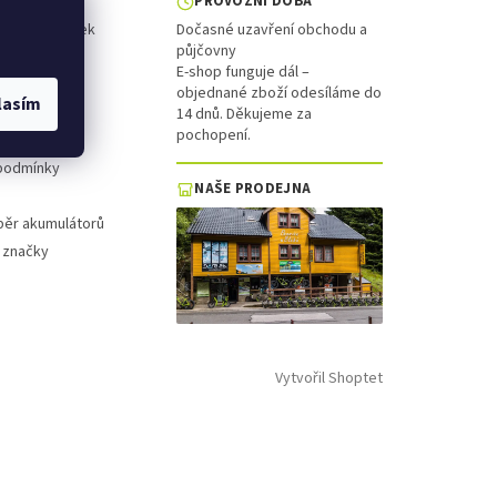
PROVOZNÍ DOBA
ol a koloběžek
Dočasné uzavření obchodu a
půjčovny
is
E-shop funguje dál –
objednané zboží odesíláme do
lasím
platba
14 dnů. Děkujeme za
pochopení.
 řád
podmínky
NAŠE PRODEJNA
běr akumulátorů
 značky
Vytvořil Shoptet