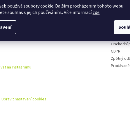
web používá soubory cookie. Dalším procházením tohoto webu
Půjčovna k
jete souhlas s jejich používáním.. Více informací
zde
.
Cyklo serv
Kontakty
avení
Souh
Doprava a 
Reklamační
Obchodní 
GDPR
Zpětný od
Prodávané
vat na Instagramu
.
Upravit nastavení cookies