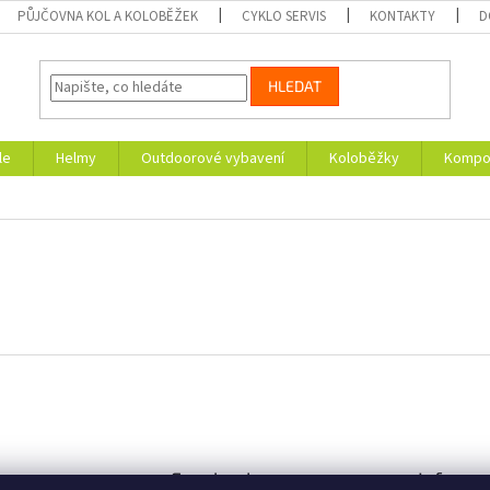
PŮJČOVNA KOL A KOLOBĚŽEK
CYKLO SERVIS
KONTAKTY
D
HLEDAT
le
Helmy
Outdoorové vybavení
Koloběžky
Kompon
am
Facebook
Informa