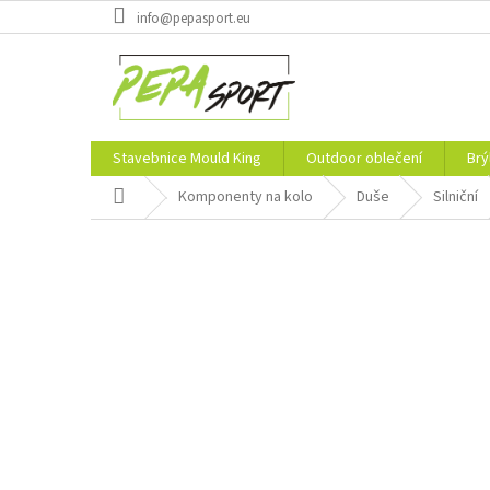
Přejít
info@pepasport.eu
na
obsah
Stavebnice Mould King
Outdoor oblečení
Brý
Domů
Komponenty na kolo
Duše
Silniční