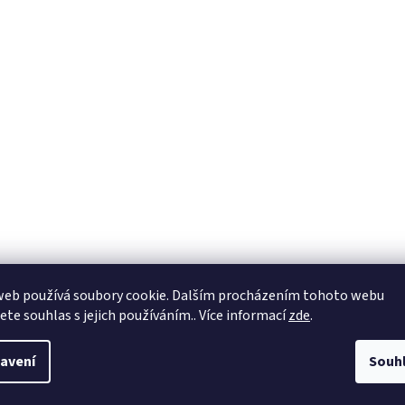
web používá soubory cookie. Dalším procházením tohoto webu
jete souhlas s jejich používáním.. Více informací
zde
.
avení
Souh