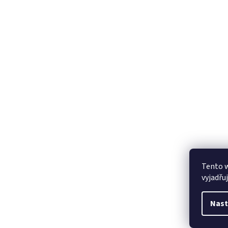
Tento 
vyjadřu
Nast