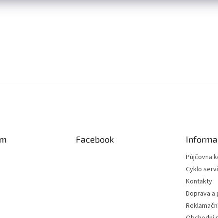
am
Facebook
Informa
Půjčovna k
Cyklo serv
Kontakty
Doprava a 
Reklamační