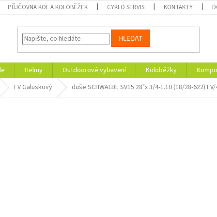
PŮJČOVNA KOL A KOLOBĚŽEK
CYKLO SERVIS
KONTAKTY
D
HLEDAT
le
Helmy
Outdoorové vybavení
Koloběžky
Kompon
FV Galuskový
duše SCHWALBE SV15 28"x 3/4-1.10 (18/28-622) FV/