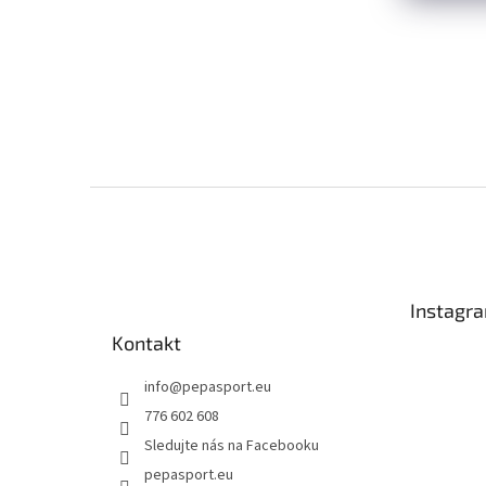
Z
á
p
a
t
Instagr
í
Kontakt
info
@
pepasport.eu
776 602 608
Sledujte nás na Facebooku
pepasport.eu