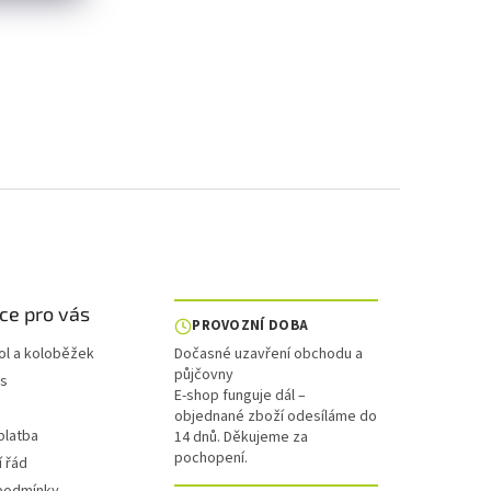
ce pro vás
PROVOZNÍ DOBA
ol a koloběžek
Dočasné uzavření obchodu a
půjčovny
is
E-shop funguje dál –
objednané zboží odesíláme do
platba
14 dnů. Děkujeme za
pochopení.
 řád