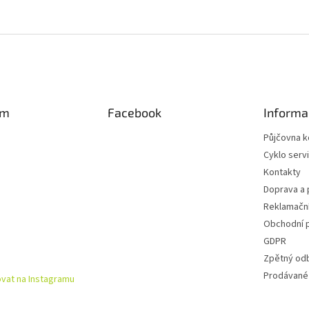
am
Facebook
Informa
Půjčovna k
Cyklo serv
Kontakty
Doprava a 
Reklamační
Obchodní 
GDPR
Zpětný od
Prodávané
vat na Instagramu