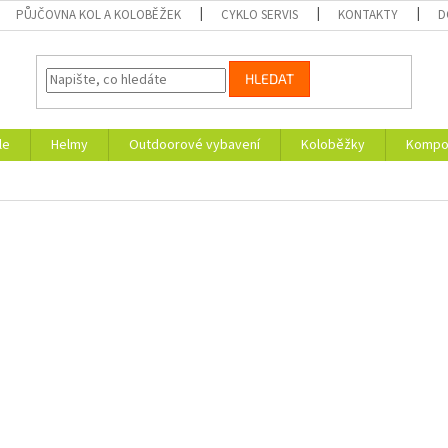
PŮJČOVNA KOL A KOLOBĚŽEK
CYKLO SERVIS
KONTAKTY
D
HLEDAT
le
Helmy
Outdoorové vybavení
Koloběžky
Kompon