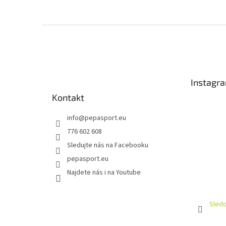
Z
á
p
a
t
Instagr
í
Kontakt
info
@
pepasport.eu
776 602 608
Sledujte nás na Facebooku
pepasport.eu
Najdete nás i na Youtube
Sledo