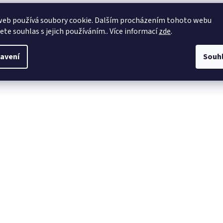
web používá soubory cookie. Dalším procházením tohoto webu
jete souhlas s jejich používáním.. Více informací
zde
.
avení
Souh