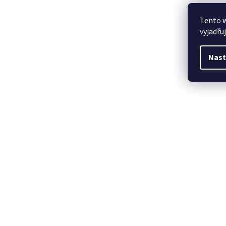
Tento 
vyjadřu
Nast