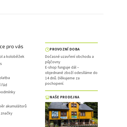
ce pro vás
PROVOZNÍ DOBA
ol a koloběžek
Dočasné uzavření obchodu a
půjčovny
is
E-shop funguje dál –
objednané zboží odesíláme do
platba
14 dnů. Děkujeme za
pochopení.
 řád
podmínky
NAŠE PRODEJNA
běr akumulátorů
 značky