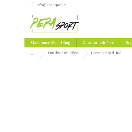
Přejít
info@pepasport.eu
na
obsah
Stavebnice Mould King
Outdoor oblečení
Brý
Domů
Outdoor oblečení
Garsdale Mid JNR