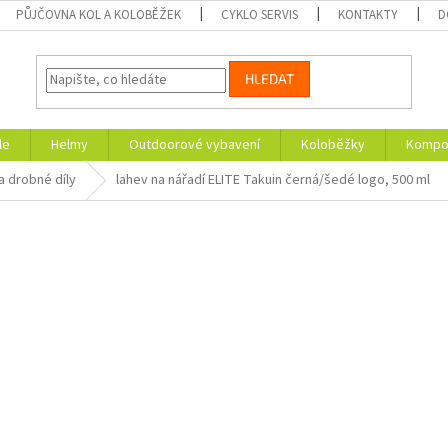
PŮJČOVNA KOL A KOLOBĚŽEK
CYKLO SERVIS
KONTAKTY
D
HLEDAT
le
Helmy
Outdoorové vybavení
Koloběžky
Kompon
a drobné díly
lahev na nářadí ELITE Takuin černá/šedé logo, 500 ml