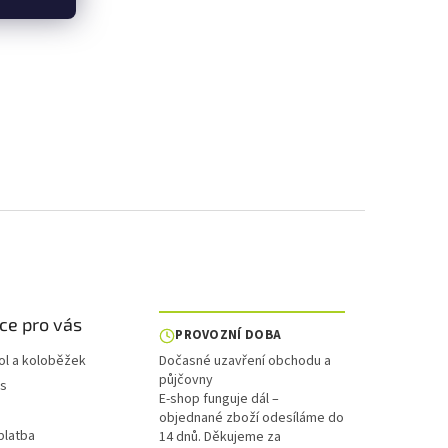
ce pro vás
PROVOZNÍ DOBA
ol a koloběžek
Dočasné uzavření obchodu a
půjčovny
is
E-shop funguje dál –
objednané zboží odesíláme do
platba
14 dnů. Děkujeme za