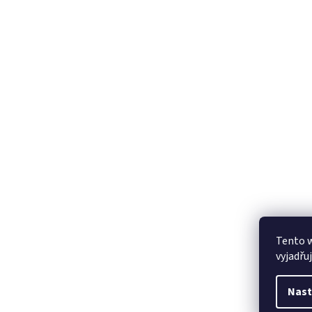
Tento 
vyjadřu
Nast