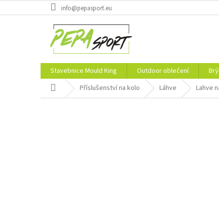
Přejít
info@pepasport.eu
na
obsah
Stavebnice Mould King
Outdoor oblečení
Brý
Domů
Příslušenství na kolo
Láhve
Lahve n