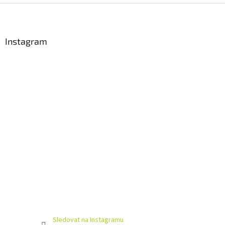
Z
á
p
a
Instagram
t
í
Sledovat na Instagramu