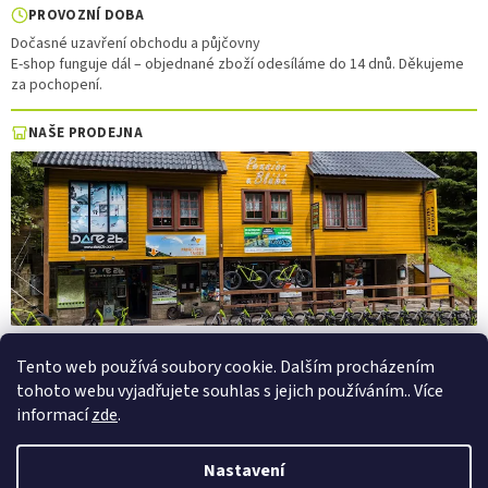
PROVOZNÍ DOBA
Dočasné uzavření obchodu a půjčovny
E-shop funguje dál – objednané zboží odesíláme do 14 dnů. Děkujeme
za pochopení.
NAŠE PRODEJNA
Tento web používá soubory cookie. Dalším procházením
Vytvořil Shoptet
tohoto webu vyjadřujete souhlas s jejich používáním.. Více
informací
zde
.
Copyright 2026
PepaSport.eu
. Všechna práva vyhrazena.
Upravit
Nastavení
nastavení cookies