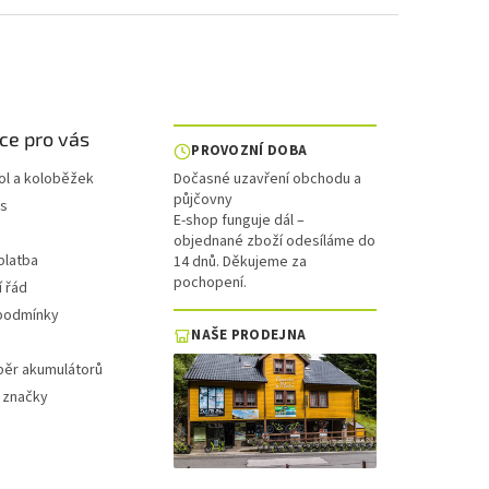
ce pro vás
PROVOZNÍ DOBA
ol a koloběžek
Dočasné uzavření obchodu a
půjčovny
is
E-shop funguje dál –
objednané zboží odesíláme do
platba
14 dnů. Děkujeme za
pochopení.
 řád
podmínky
NAŠE PRODEJNA
běr akumulátorů
 značky