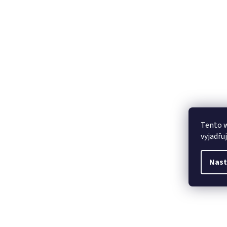
Tento 
vyjadřu
Nast