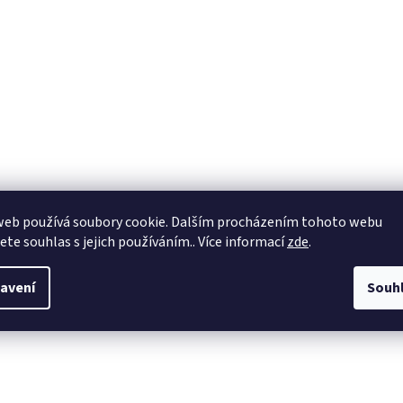
web používá soubory cookie. Dalším procházením tohoto webu
jete souhlas s jejich používáním.. Více informací
zde
.
avení
Souh