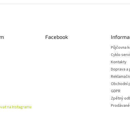
am
Facebook
Informa
Půjčovna k
Cyklo serv
Kontakty
Doprava a 
Reklamační
Obchodní 
GDPR
Zpětný od
Prodávané
vat na Instagramu