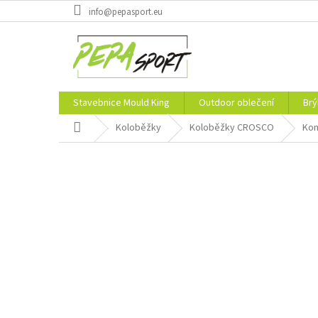
Přejít
info@pepasport.eu
na
obsah
Stavebnice Mould King
Outdoor oblečení
Brý
Domů
Koloběžky
Koloběžky CROSCO
Kom