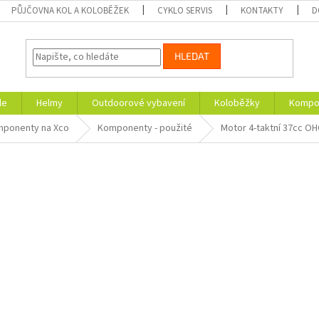
PŮJČOVNA KOL A KOLOBĚŽEK
CYKLO SERVIS
KONTAKTY
D
HLEDAT
le
Helmy
Outdoorové vybavení
Koloběžky
Kompon
ponenty na Xco
Komponenty - použité
Motor 4-taktní 37cc OH