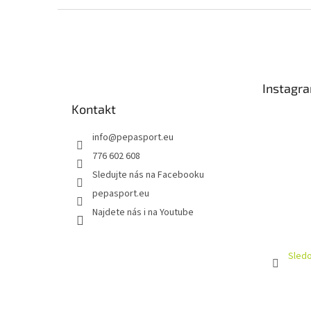
Z
á
p
a
t
Instagr
í
Kontakt
info
@
pepasport.eu
776 602 608
Sledujte nás na Facebooku
pepasport.eu
Najdete nás i na Youtube
Sledo