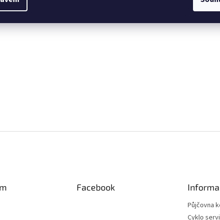
am
Facebook
Informa
Půjčovna k
Cyklo serv