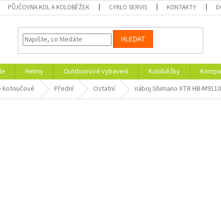
PŮJČOVNA KOL A KOLOBĚŽEK
CYKLO SERVIS
KONTAKTY
D
HLEDAT
le
Helmy
Outdoorové vybavení
Koloběžky
Kompon
e kotoučové
Přední
Ostatní
náboj Shimano XTR HB-M9110 p