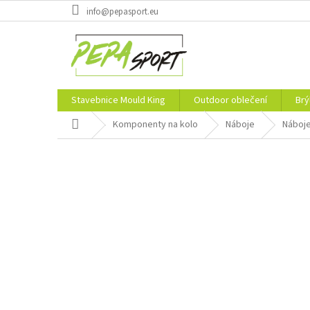
Přejít
info@pepasport.eu
na
obsah
Stavebnice Mould King
Outdoor oblečení
Brý
Domů
Komponenty na kolo
Náboje
Náboj