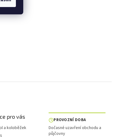
ce pro vás
PROVOZNÍ DOBA
ol a koloběžek
Dočasné uzavření obchodu a
půjčovny
is