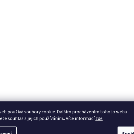
web používá soubory cookie. Dalším procházením tohoto webu
jete souhlas s jejich používáním.. Více informací
zde
.
avení
Souh