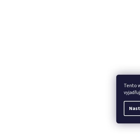
Tento 
vyjadřu
Nast