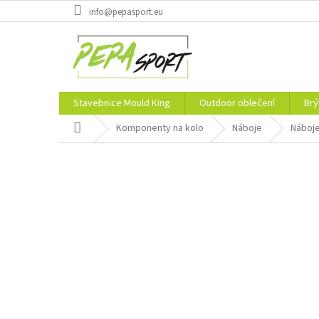
Přejít
info@pepasport.eu
na
obsah
Stavebnice Mould King
Outdoor oblečení
Brý
Domů
Komponenty na kolo
Náboje
Náboje