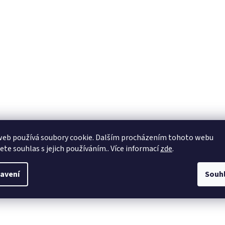
web používá soubory cookie. Dalším procházením tohoto webu
jete souhlas s jejich používáním.. Více informací
zde
.
avení
Souh