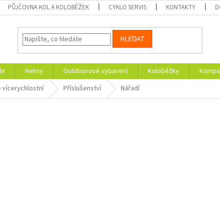
PŮJČOVNA KOL A KOLOBĚŽEK
CYKLO SERVIS
KONTAKTY
D
HLEDAT
le
Helmy
Outdoorové vybavení
Koloběžky
Kompon
 vícerychlostní
Příslušenství
Nářadí