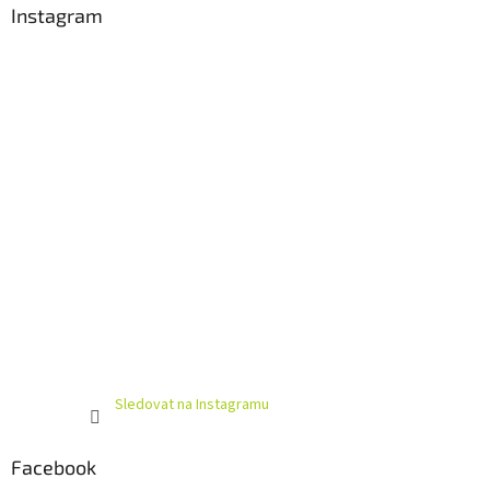
a
Instagram
t
í
Sledovat na Instagramu
Facebook