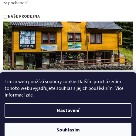
za pochopení.
NAŠE PRODEJNA
Tento web používá soubory cookie. Dalším procházením
tohoto webu vyjadřujete souhlas s jejich používáním.. Více
Vytvořil Shoptet
informací
zde
.
Copyright 2026
PepaSport.eu
. Všechna práva vyhrazena.
Upravit
Nastavení
nastavení cookies
Půjčovna elektrokol a elektrokoloběžek — Pec pod Sněžkou
Souhlasím
×