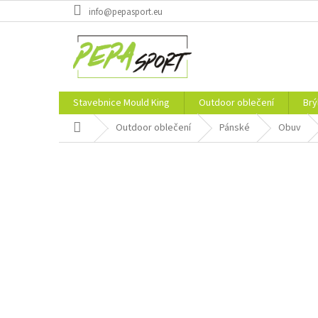
Přejít
info@pepasport.eu
na
obsah
Stavebnice Mould King
Outdoor oblečení
Brý
Domů
Outdoor oblečení
Pánské
Obuv