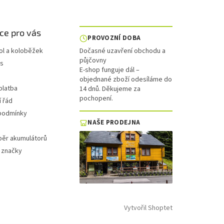
ce pro vás
PROVOZNÍ DOBA
ol a koloběžek
Dočasné uzavření obchodu a
půjčovny
is
E-shop funguje dál –
objednané zboží odesíláme do
platba
14 dnů. Děkujeme za
pochopení.
 řád
podmínky
NAŠE PRODEJNA
běr akumulátorů
 značky
Vytvořil Shoptet