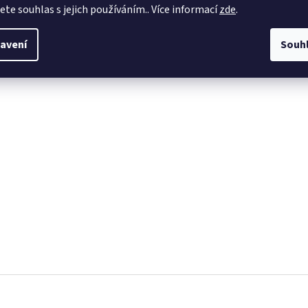
jete souhlas s jejich používáním.. Více informací
zde
.
avení
Souh