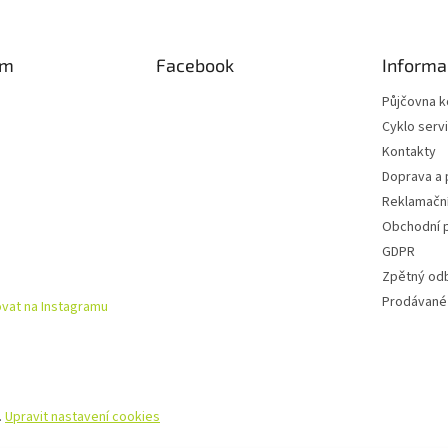
am
Facebook
Informa
Půjčovna k
Cyklo serv
Kontakty
Doprava a 
Reklamační
Obchodní 
GDPR
Zpětný od
Prodávané
vat na Instagramu
.
Upravit nastavení cookies