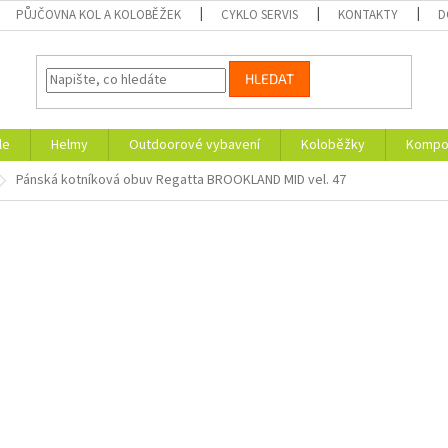
PŮJČOVNA KOL A KOLOBĚŽEK
CYKLO SERVIS
KONTAKTY
D
HLEDAT
le
Helmy
Outdoorové vybavení
Koloběžky
Kompon
Pánská kotníková obuv Regatta BROOKLAND MID vel. 47