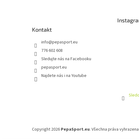
p
a
t
Instagr
í
Kontakt
info
@
pepasport.eu
776 602 608
Sledujte nás na Facebooku
pepasport.eu
Najdete nás i na Youtube
Sledo
Copyright 2026
PepaSport.eu
. Všechna práva vyhrazena