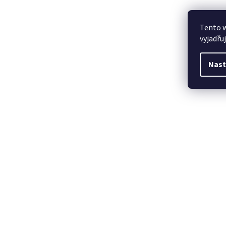
Tento 
vyjadřu
Nast