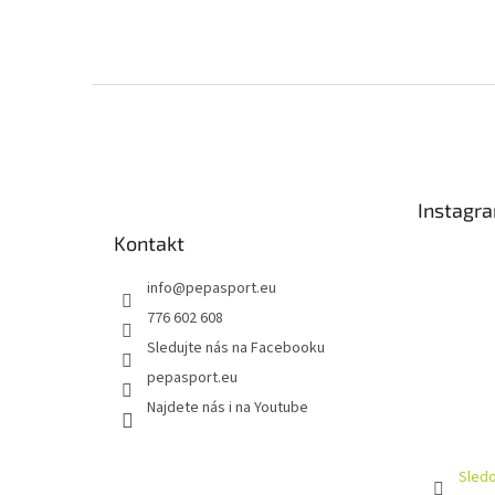
Z
á
p
a
t
Instagr
í
Kontakt
info
@
pepasport.eu
776 602 608
Sledujte nás na Facebooku
pepasport.eu
Najdete nás i na Youtube
Sledo