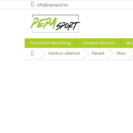
Přejít
info@pepasport.eu
na
obsah
Stavebnice Mould King
Outdoor oblečení
Brý
Domů
Outdoor oblečení
Pánské
Obuv