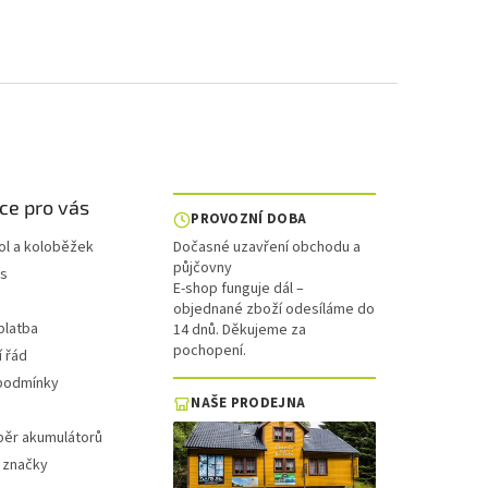
ce pro vás
PROVOZNÍ DOBA
ol a koloběžek
Dočasné uzavření obchodu a
půjčovny
is
E-shop funguje dál –
objednané zboží odesíláme do
platba
14 dnů. Děkujeme za
pochopení.
 řád
podmínky
NAŠE PRODEJNA
běr akumulátorů
 značky