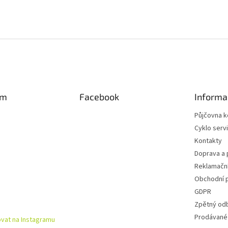
am
Facebook
Informa
Půjčovna k
Cyklo serv
Kontakty
Doprava a 
Reklamační
Obchodní 
GDPR
Zpětný od
Prodávané
vat na Instagramu