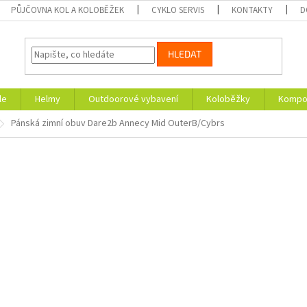
PŮJČOVNA KOL A KOLOBĚŽEK
CYKLO SERVIS
KONTAKTY
D
HLEDAT
le
Helmy
Outdoorové vybavení
Koloběžky
Kompon
Pánská zimní obuv Dare2b Annecy Mid OuterB/Cybrs