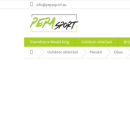
Přejít
info@pepasport.eu
na
obsah
Stavebnice Mould King
Outdoor oblečení
Brý
Domů
Outdoor oblečení
Pánské
Obuv