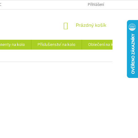
OPRAVA A PLATBA
REKLAMAČNÍ ŘÁD
OBCHODNÍ PODMÍNKY
Přihlášení
G
NÁKUPNÍ
Prázdný košík
KOŠÍK
enty na kolo
Příslušenství na kolo
Oblečení na kolo
Tre