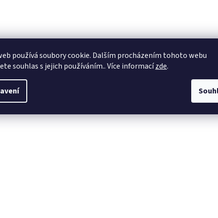
web používá soubory cookie. Dalším procházením tohoto webu
jete souhlas s jejich používáním.. Více informací
zde
.
avení
Souh