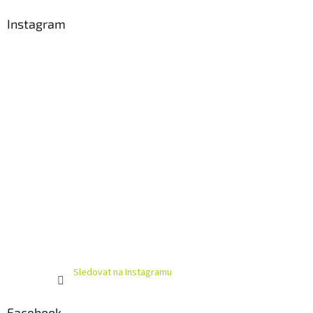
p
a
Instagram
t
í
Sledovat na Instagramu
Facebook