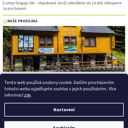
E-shop funguje dál – objednané zboží odesíláme do 14 dnů. Děkujeme
za pochopení.
NAŠE PRODEJNA
Tento web používá soubory cookie. Dalším procházením
tohoto webu vyjadřujete souhlas s jejich používáním.. Více
Vytvořil Shoptet
informací
zde
.
Copyright 2026
PepaSport.eu
. Všechna práva vyhrazena.
Upravit
Nastavení
nastavení cookies
Půjčovna elektrokol a elektrokoloběžek — Pec pod Sněžkou