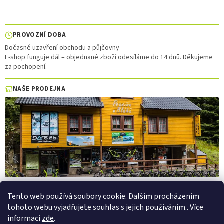
PROVOZNÍ DOBA
Dočasné uzavření obchodu a půjčovny
E-shop funguje dál – objednané zboží odesíláme do 14 dnů. Děkujeme
za pochopení.
NAŠE PRODEJNA
Tento web používá soubory cookie. Dalším procházením
tohoto webu vyjadřujete souhlas s jejich používáním.. Více
Vytvořil Shoptet
informací
zde
.