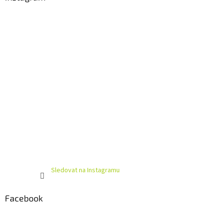
t
í
Sledovat na Instagramu
Facebook