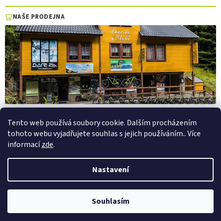
NAŠE PRODEJNA
Tento web používá soubory cookie. Dalším procházením
tohoto webu vyjadřujete souhlas s jejich používáním.. Více
Vytvořil Shoptet
informací
zde
.
Copyright 2026
PepaSport.eu
. Všechna práva vyhrazena.
Upravit
Nastavení
nastavení cookies
Půjčovna elektrokol a elektrokoloběžek — Pec pod Sněžkou
Souhlasím
×
PŮJČOVNA →