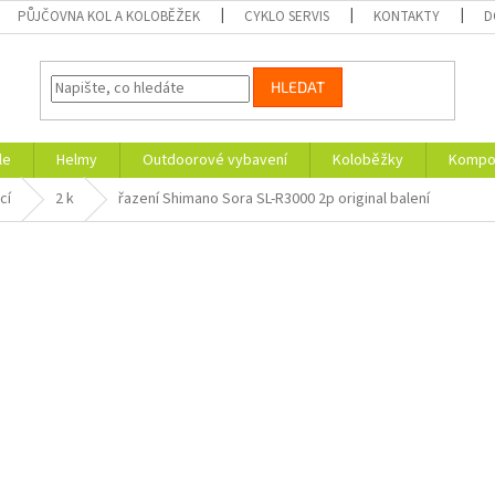
PŮJČOVNA KOL A KOLOBĚŽEK
CYKLO SERVIS
KONTAKTY
D
HLEDAT
le
Helmy
Outdoorové vybavení
Koloběžky
Kompon
cí
2 k
řazení Shimano Sora SL-R3000 2p original balení