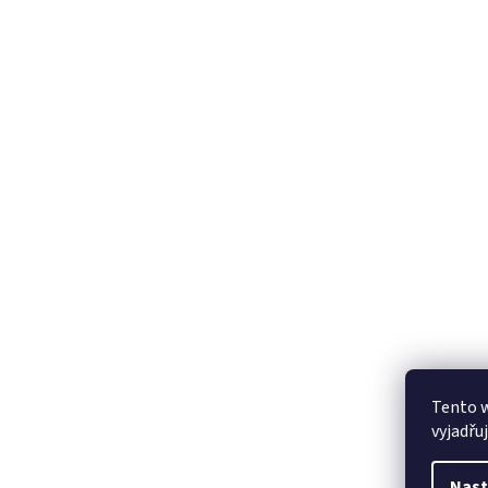
Tento 
vyjadřu
Nast