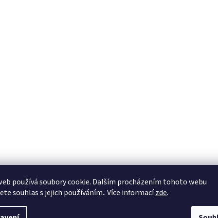
web používá soubory cookie. Dalším procházením tohoto webu
jete souhlas s jejich používáním.. Více informací
zde
.
avení
Souh