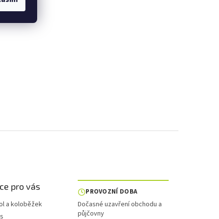
ce pro vás
PROVOZNÍ DOBA
ol a koloběžek
Dočasné uzavření obchodu a
půjčovny
is