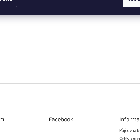
am
Facebook
Informa
Půjčovna k
Cyklo serv