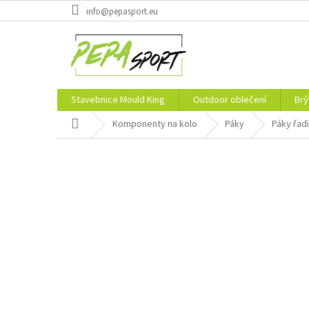
Přejít
info@pepasport.eu
na
obsah
Stavebnice Mould King
Outdoor oblečení
Brý
Domů
Komponenty na kolo
Páky
Páky řadi