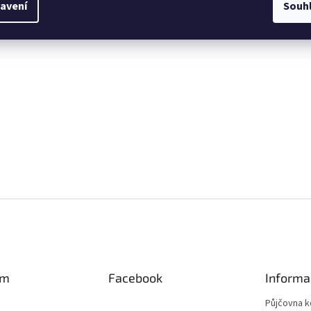
avení
Souh
am
Facebook
Informa
Půjčovna k