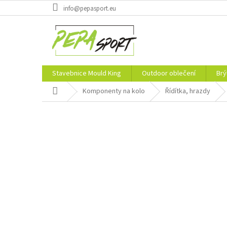
Přejít
info@pepasport.eu
na
obsah
Stavebnice Mould King
Outdoor oblečení
Brý
Domů
Komponenty na kolo
Řídítka, hrazdy