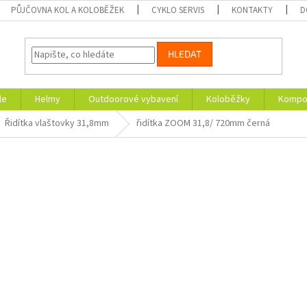
PŮJČOVNA KOL A KOLOBĚŽEK
CYKLO SERVIS
KONTAKTY
D
HLEDAT
le
Helmy
Outdoorové vybavení
Koloběžky
Kompon
Řidítka vlaštovky 31,8mm
řidítka ZOOM 31,8/ 720mm černá