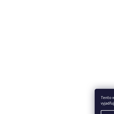
Tento 
vyjadřu