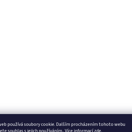
web používá soubory cookie. Dalším procházením tohoto webu
jete souhlas s jejich používáním.. Více informací
zde
.