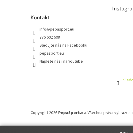
t
Instagr
í
Kontakt
info
@
pepasport.eu
776 602 608
Sledujte nás na Facebooku
pepasport.eu
Najdete nás i na Youtube
Sledo
Copyright 2026
PepaSport.eu
. Všechna práva vyhrazena