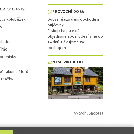
ce pro vás
PROVOZNÍ DOBA
ol a koloběžek
Dočasné uzavření obchodu a
půjčovny
is
E-shop funguje dál –
objednané zboží odesíláme do
platba
14 dnů. Děkujeme za
pochopení.
 řád
podmínky
NAŠE PRODEJNA
běr akumulátorů
 značky
Vytvořil Shoptet