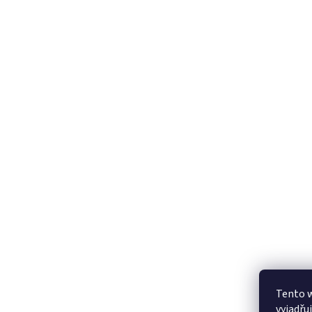
Tento 
vyjadřu