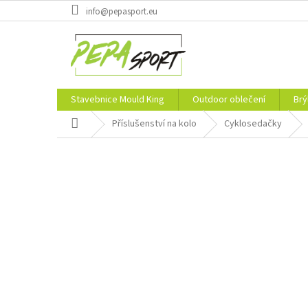
Přejít
info@pepasport.eu
na
obsah
Stavebnice Mould King
Outdoor oblečení
Brý
Domů
Příslušenství na kolo
Cyklosedačky