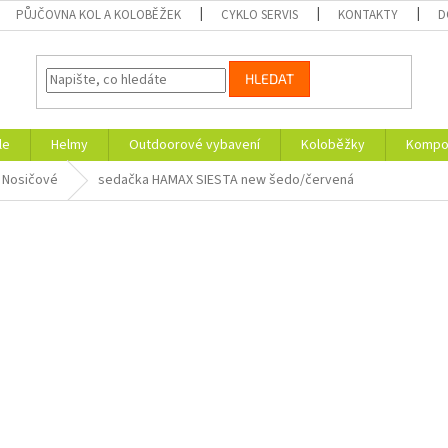
PŮJČOVNA KOL A KOLOBĚŽEK
CYKLO SERVIS
KONTAKTY
D
HLEDAT
le
Helmy
Outdoorové vybavení
Koloběžky
Kompon
Nosičové
sedačka HAMAX SIESTA new šedo/červená