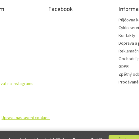
am
Facebook
Informa
Půjčovna k
Cyklo serv
Kontakty
Doprava a 
Reklamační
Obchodní 
GDPR
Zpětný od
Prodávané
vat na Instagramu
.
Upravit nastavení cookies