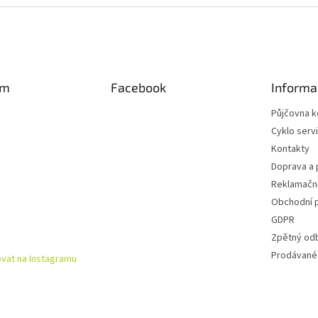
am
Facebook
Informa
Půjčovna k
Cyklo serv
Kontakty
Doprava a 
Reklamační
Obchodní 
GDPR
Zpětný od
Prodávané
vat na Instagramu