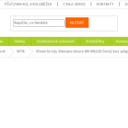
PŮJČOVNA KOL A KOLOBĚŽEK
CYKLO SERVIS
KONTAKTY
D
HLEDAT
le
Helmy
Outdoorové vybavení
Koloběžky
Kompon
ové
MTB
třmen brzdy Shimano Deore BR-M6100 černý bez adapt