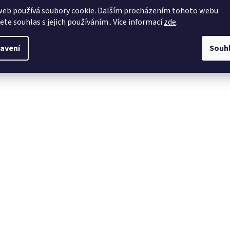
web používá soubory cookie. Dalším procházením tohoto webu
jete souhlas s jejich používáním.. Více informací
zde
.
avení
Souh