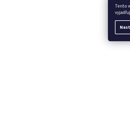
Tento 
vyjadřu
Nast