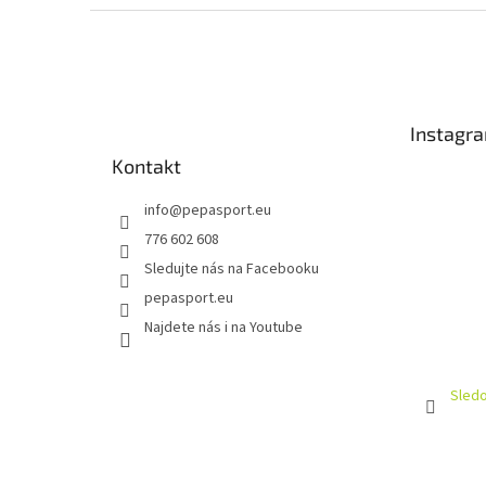
Z
á
p
a
t
Instagr
í
Kontakt
info
@
pepasport.eu
776 602 608
Sledujte nás na Facebooku
pepasport.eu
Najdete nás i na Youtube
Sledo