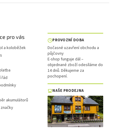
ce pro vás
PROVOZNÍ DOBA
ol a koloběžek
Dočasné uzavření obchodu a
půjčovny
is
E-shop funguje dál –
objednané zboží odesíláme do
platba
14 dnů. Děkujeme za
pochopení.
 řád
podmínky
NAŠE PRODEJNA
běr akumulátorů
 značky