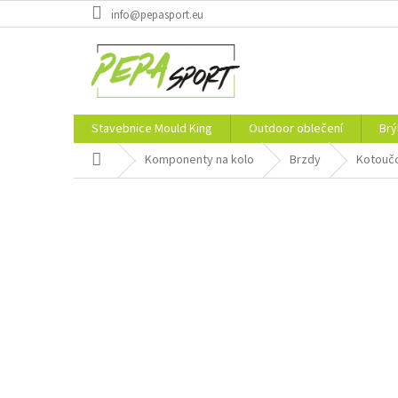
Přejít
info@pepasport.eu
na
obsah
Stavebnice Mould King
Outdoor oblečení
Brý
Domů
Komponenty na kolo
Brzdy
Kotouč