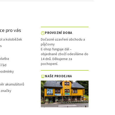
ce pro vás
PROVOZNÍ DOBA
ol a koloběžek
Dočasné uzavření obchodu a
půjčovny
is
E-shop funguje dál –
objednané zboží odesíláme do
platba
14 dnů. Děkujeme za
pochopení.
 řád
podmínky
NAŠE PRODEJNA
běr akumulátorů
 značky