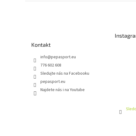
Z
á
p
a
t
Instagr
í
Kontakt
info
@
pepasport.eu
776 602 608
Sledujte nás na Facebooku
pepasport.eu
Najdete nás i na Youtube
Sledo