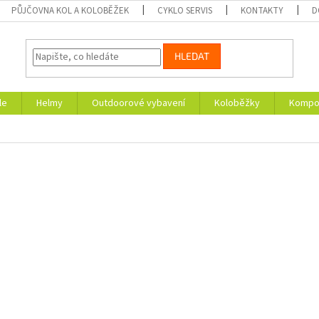
PŮJČOVNA KOL A KOLOBĚŽEK
CYKLO SERVIS
KONTAKTY
D
HLEDAT
le
Helmy
Outdoorové vybavení
Koloběžky
Kompon