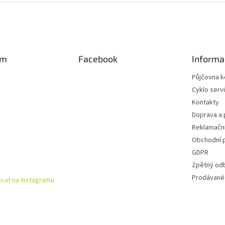
am
Facebook
Informa
Půjčovna k
Cyklo serv
Kontakty
Doprava a 
Reklamační
Obchodní 
GDPR
Zpětný od
Prodávané
vat na Instagramu