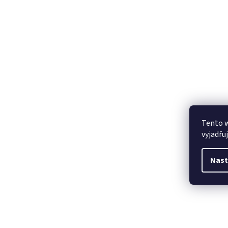
Tento 
vyjadřu
Nast