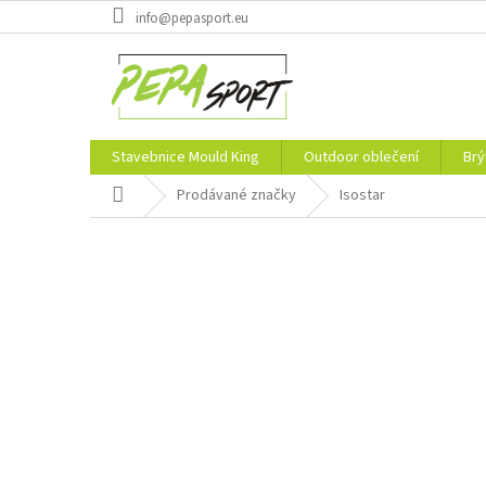
Přejít
info@pepasport.eu
na
obsah
Stavebnice Mould King
Outdoor oblečení
Brý
Domů
Prodávané značky
Isostar