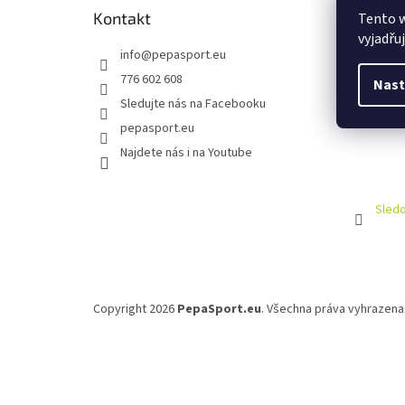
Kontakt
Tento 
vyjadřu
info
@
pepasport.eu
776 602 608
Nast
Sledujte nás na Facebooku
pepasport.eu
Najdete nás i na Youtube
Sledo
Copyright 2026
PepaSport.eu
. Všechna práva vyhrazena