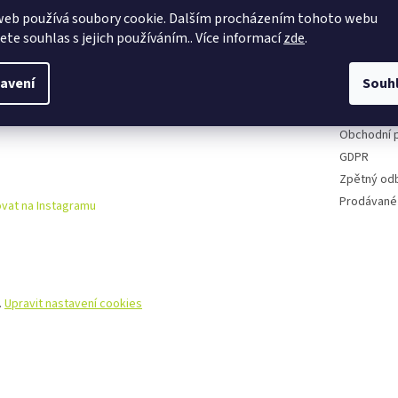
web používá soubory cookie. Dalším procházením tohoto webu
Půjčovna k
jete souhlas s jejich používáním.. Více informací
zde
.
Cyklo serv
Kontakty
avení
Souh
Doprava a 
Reklamační
Obchodní 
GDPR
Zpětný od
Prodávané
vat na Instagramu
.
Upravit nastavení cookies