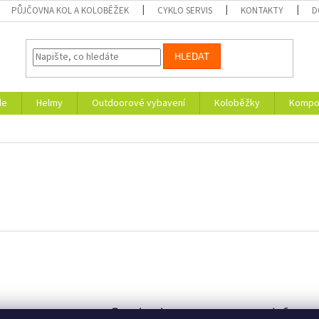
PŮJČOVNA KOL A KOLOBĚŽEK
CYKLO SERVIS
KONTAKTY
D
HLEDAT
le
Helmy
Outdoorové vybavení
Koloběžky
Kompon
am
Facebook
Informa