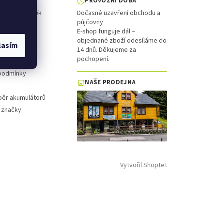
PROVOZNÍ DOBA
ol a koloběžek
Dočasné uzavření obchodu a
půjčovny
is
E-shop funguje dál –
objednané zboží odesíláme do
lasím
platba
14 dnů. Děkujeme za
pochopení.
 řád
podmínky
NAŠE PRODEJNA
běr akumulátorů
 značky
Vytvořil Shoptet