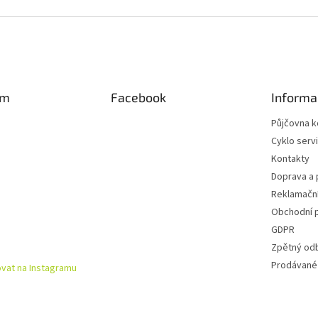
am
Facebook
Informa
Půjčovna k
Cyklo serv
Kontakty
Doprava a 
Reklamační
Obchodní 
GDPR
Zpětný od
Prodávané
vat na Instagramu