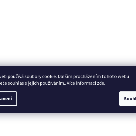
web používá soubory cookie. Dalším procházením tohoto webu
jete souhlas s jejich používáním.. Více informací
zde
.
avení
Souh