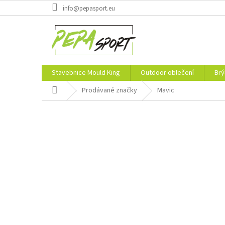
Přejít
info@pepasport.eu
na
obsah
Stavebnice Mould King
Outdoor oblečení
Brý
Domů
Prodávané značky
Mavic