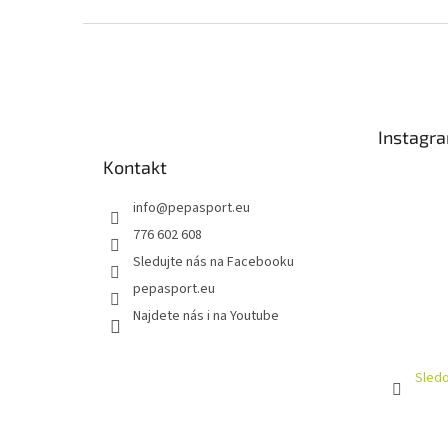
Z
á
p
a
t
Instagr
í
Kontakt
info
@
pepasport.eu
776 602 608
Sledujte nás na Facebooku
pepasport.eu
Najdete nás i na Youtube
Sledo