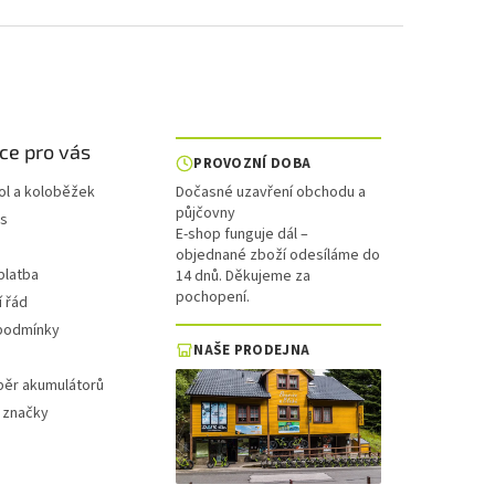
ce pro vás
PROVOZNÍ DOBA
ol a koloběžek
Dočasné uzavření obchodu a
půjčovny
is
E-shop funguje dál –
objednané zboží odesíláme do
platba
14 dnů. Děkujeme za
pochopení.
 řád
podmínky
NAŠE PRODEJNA
běr akumulátorů
 značky