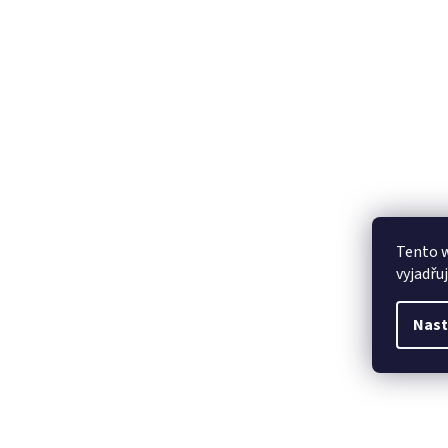
Tento 
vyjadřu
Nast