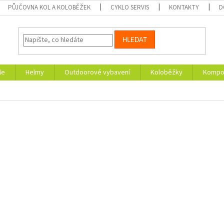
PŮJČOVNA KOL A KOLOBĚŽEK
CYKLO SERVIS
KONTAKTY
D
HLEDAT
le
Helmy
Outdoorové vybavení
Koloběžky
Kompon