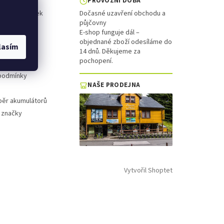
PROVOZNÍ DOBA
ol a koloběžek
Dočasné uzavření obchodu a
půjčovny
is
E-shop funguje dál –
objednané zboží odesíláme do
lasím
platba
14 dnů. Děkujeme za
pochopení.
 řád
podmínky
NAŠE PRODEJNA
běr akumulátorů
 značky
Vytvořil Shoptet