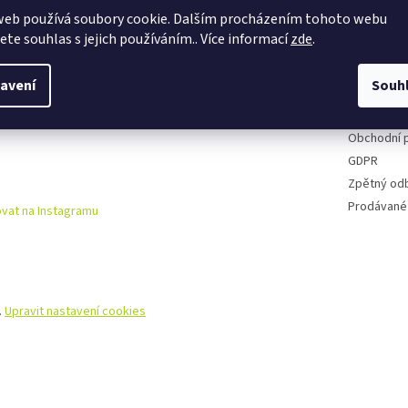
web používá soubory cookie. Dalším procházením tohoto webu
Půjčovna k
jete souhlas s jejich používáním.. Více informací
zde
.
Cyklo serv
Kontakty
avení
Souh
Doprava a 
Reklamační
Obchodní 
GDPR
Zpětný od
Prodávané
vat na Instagramu
.
Upravit nastavení cookies