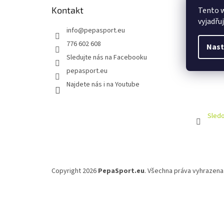
Kontakt
Tento 
vyjadřu
info
@
pepasport.eu
776 602 608
Nast
Sledujte nás na Facebooku
pepasport.eu
Najdete nás i na Youtube
Sledo
Copyright 2026
PepaSport.eu
. Všechna práva vyhrazena