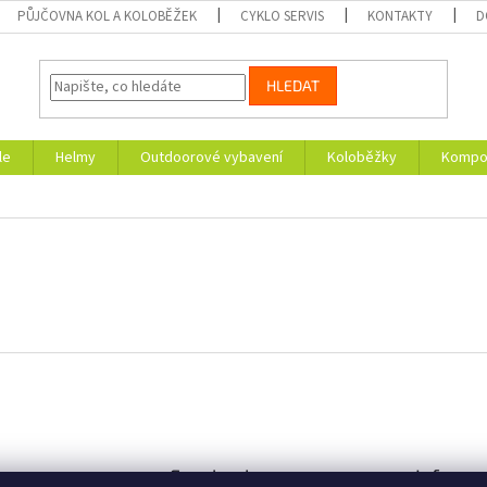
PŮJČOVNA KOL A KOLOBĚŽEK
CYKLO SERVIS
KONTAKTY
D
HLEDAT
le
Helmy
Outdoorové vybavení
Koloběžky
Kompon
am
Facebook
Informa