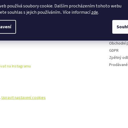
web používá soubory cookie. Dalším procházením tohoto webu
Půjčovna k
jete souhlas s jejich používáním.. Více informací
zde
.
Cyklo serv
Kontakty
avení
Souh
Doprava a 
Reklamační
Obchodní 
GDPR
Zpětný od
Prodávané
vat na Instagramu
.
Upravit nastavení cookies