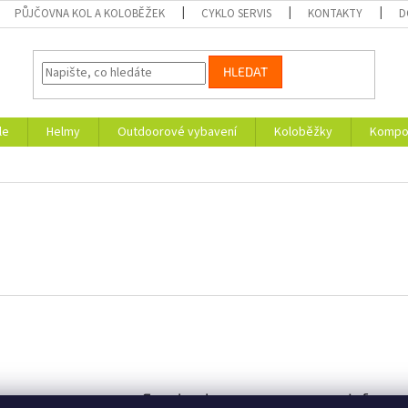
PŮJČOVNA KOL A KOLOBĚŽEK
CYKLO SERVIS
KONTAKTY
D
HLEDAT
le
Helmy
Outdoorové vybavení
Koloběžky
Kompon
am
Facebook
Informa