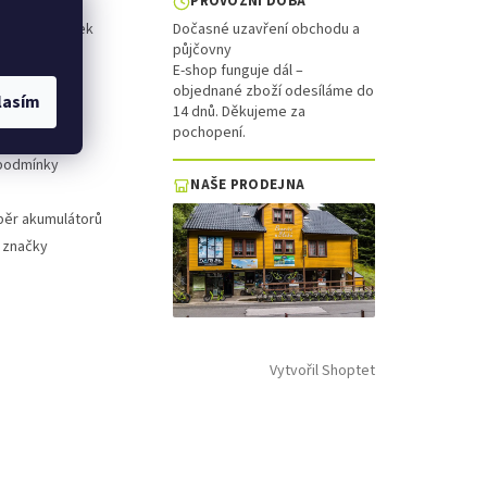
PROVOZNÍ DOBA
ol a koloběžek
Dočasné uzavření obchodu a
půjčovny
is
E-shop funguje dál –
objednané zboží odesíláme do
lasím
platba
14 dnů. Děkujeme za
pochopení.
 řád
podmínky
NAŠE PRODEJNA
běr akumulátorů
 značky
Vytvořil Shoptet