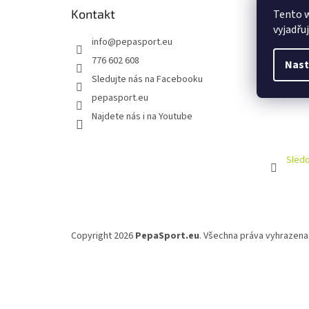
Kontakt
Tento 
vyjadřu
info
@
pepasport.eu
776 602 608
Nast
Sledujte nás na Facebooku
pepasport.eu
Najdete nás i na Youtube
Sledo
Copyright 2026
PepaSport.eu
. Všechna práva vyhrazena