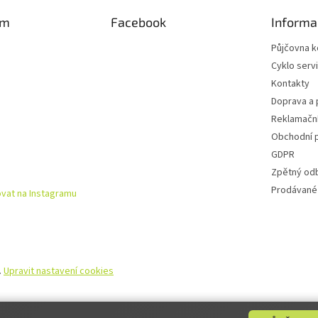
am
Facebook
Informa
Půjčovna k
Cyklo serv
Kontakty
Doprava a 
Reklamační
Obchodní 
GDPR
Zpětný od
Prodávané
vat na Instagramu
.
Upravit nastavení cookies