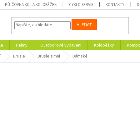
PŮJČOVNA KOL A KOLOBĚŽEK
CYKLO SERVIS
KONTAKTY
D
HLEDAT
le
Helmy
Outdoorové vybavení
Koloběžky
Kompon
í
Brusle
Brusle zimní
Dámské