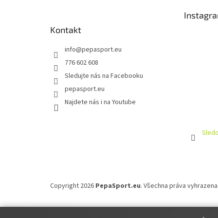
t
Instagr
í
Kontakt
info
@
pepasport.eu
776 602 608
Sledujte nás na Facebooku
pepasport.eu
Najdete nás i na Youtube
Sledo
Copyright 2026
PepaSport.eu
. Všechna práva vyhrazena