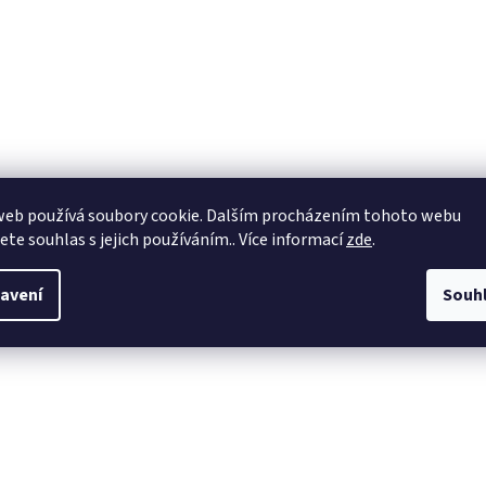
web používá soubory cookie. Dalším procházením tohoto webu
jete souhlas s jejich používáním.. Více informací
zde
.
avení
Souh