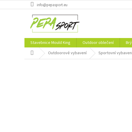
Přejít
info@pepasport.eu
na
obsah
Stavebnice Mould King
Outdoor oblečení
Brý
Domů
Outdoorové vybavení
Sportovní vybaven