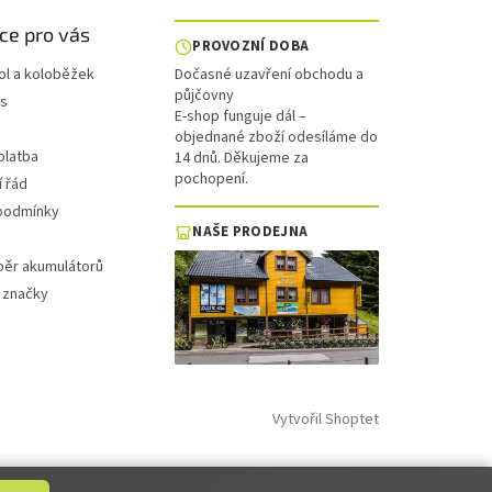
ce pro vás
PROVOZNÍ DOBA
ol a koloběžek
Dočasné uzavření obchodu a
půjčovny
is
E-shop funguje dál –
objednané zboží odesíláme do
platba
14 dnů. Děkujeme za
pochopení.
 řád
podmínky
NAŠE PRODEJNA
běr akumulátorů
 značky
Vytvořil Shoptet