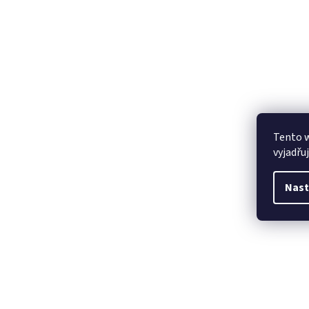
Tento 
vyjadřu
Nast