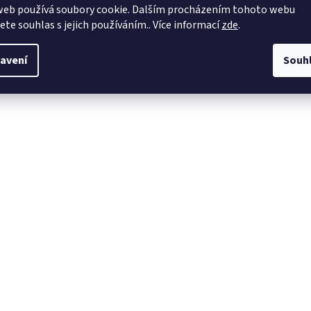
web používá soubory cookie. Dalším procházením tohoto webu
jete souhlas s jejich používáním.. Více informací
zde
.
avení
Souh