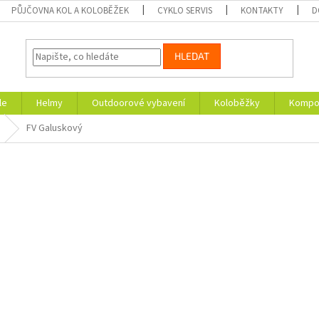
PŮJČOVNA KOL A KOLOBĚŽEK
CYKLO SERVIS
KONTAKTY
D
HLEDAT
le
Helmy
Outdoorové vybavení
Koloběžky
Kompon
FV Galuskový