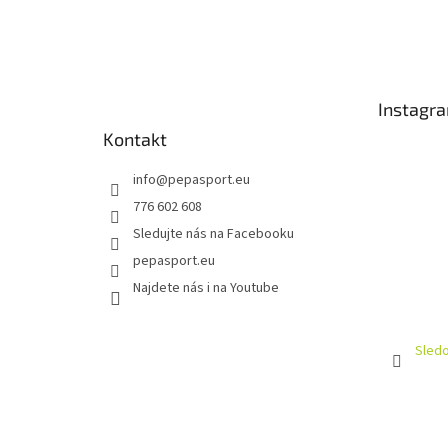
Z
á
p
a
t
Instagr
í
Kontakt
info
@
pepasport.eu
776 602 608
Sledujte nás na Facebooku
pepasport.eu
Najdete nás i na Youtube
Sledo