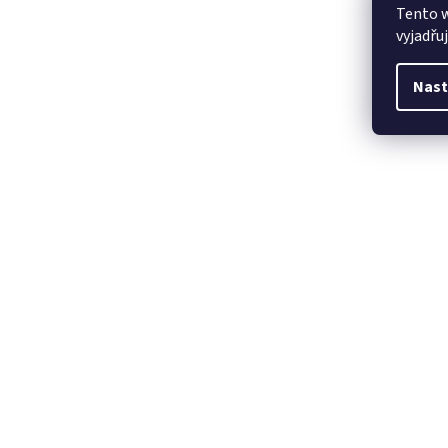
Tento 
vyjadřu
Nast