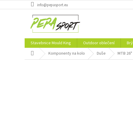
Přejít
info@pepasport.eu
na
obsah
Stavebnice Mould King
Outdoor oblečení
Brý
Domů
Komponenty na kolo
Duše
MTB 26"