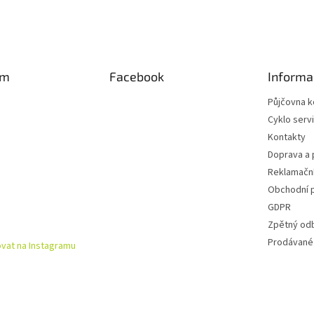
am
Facebook
Informa
Půjčovna k
Cyklo serv
Kontakty
Doprava a 
Reklamační
Obchodní 
GDPR
Zpětný od
Prodávané
vat na Instagramu