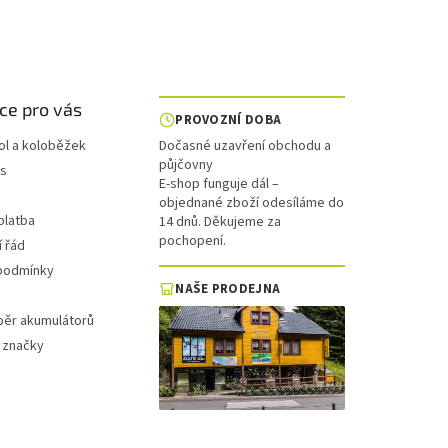
ce pro vás
PROVOZNÍ DOBA
ol a koloběžek
Dočasné uzavření obchodu a
půjčovny
is
E-shop funguje dál –
objednané zboží odesíláme do
platba
14 dnů. Děkujeme za
pochopení.
 řád
podmínky
NAŠE PRODEJNA
běr akumulátorů
 značky