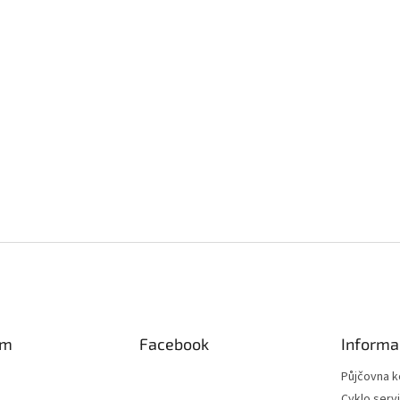
am
Facebook
Informa
Půjčovna k
Cyklo serv