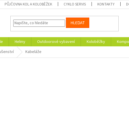
PŮJČOVNA KOL A KOLOBĚŽEK
CYKLO SERVIS
KONTAKTY
D
HLEDAT
le
Helmy
Outdoorové vybavení
Koloběžky
Kompon
lušenství
Kabeláže