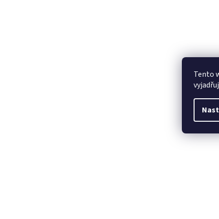
Tento 
vyjadřu
Nast