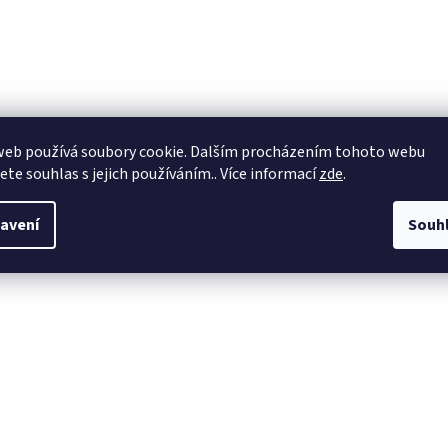
web používá soubory cookie. Dalším procházením tohoto webu
jete souhlas s jejich používáním.. Více informací
zde
.
avení
Souh