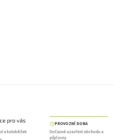
ce pro vás
PROVOZNÍ DOBA
ol a koloběžek
Dočasné uzavření obchodu a
půjčovny
is