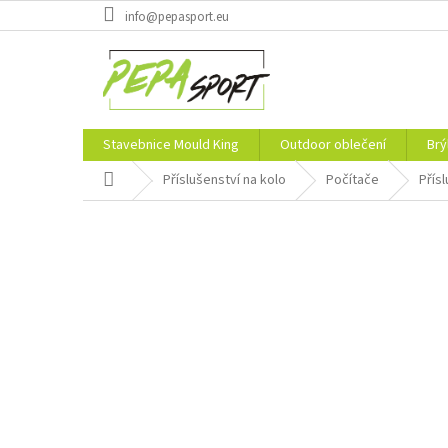
Přejít
info@pepasport.eu
na
obsah
Stavebnice Mould King
Outdoor oblečení
Brý
Domů
Příslušenství na kolo
Počítače
Přís