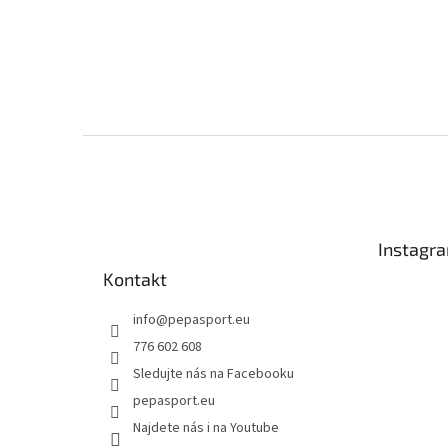
Z
á
p
a
t
Instagr
í
Kontakt
info
@
pepasport.eu
776 602 608
Sledujte nás na Facebooku
pepasport.eu
Najdete nás i na Youtube