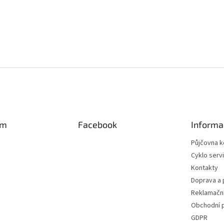
am
Facebook
Informa
Půjčovna k
Cyklo serv
Kontakty
Doprava a 
Reklamační
Obchodní 
GDPR