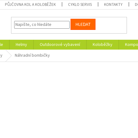
PŮJČOVNA KOL A KOLOBĚŽEK
CYKLO SERVIS
KONTAKTY
D
HLEDAT
le
Helmy
Outdoorové vybavení
Koloběžky
Kompon
ky
Náhradní bombičky