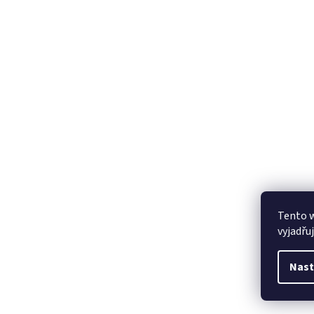
Tento 
vyjadřu
Nast