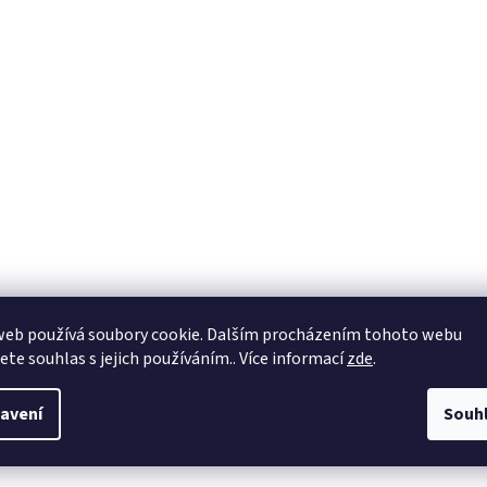
web používá soubory cookie. Dalším procházením tohoto webu
jete souhlas s jejich používáním.. Více informací
zde
.
avení
Souh