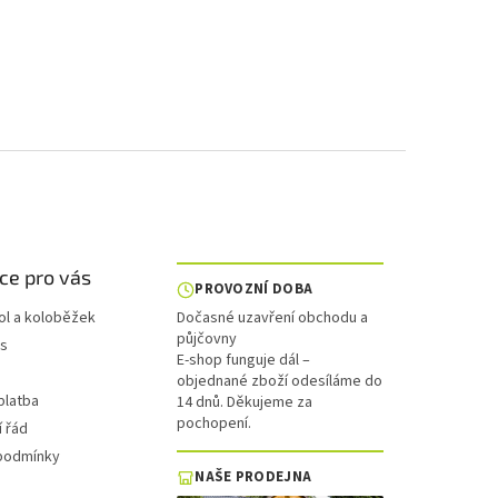
ce pro vás
PROVOZNÍ DOBA
ol a koloběžek
Dočasné uzavření obchodu a
půjčovny
is
E-shop funguje dál –
objednané zboží odesíláme do
platba
14 dnů. Děkujeme za
pochopení.
 řád
podmínky
NAŠE PRODEJNA