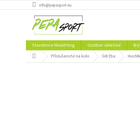
Přejít
info@pepasport.eu
na
obsah
Stavebnice Mould King
Outdoor oblečení
Brý
Domů
Příslušenství na kolo
Údržba
Hustil