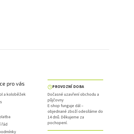
ce pro vás
PROVOZNÍ DOBA
ol a koloběžek
Dočasné uzavření obchodu a
půjčovny
is
E-shop funguje dál –
objednané zboží odesíláme do
platba
14 dnů. Děkujeme za
pochopení.
 řád
podmínky