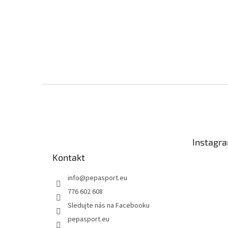
Z
á
p
a
t
Instagr
í
Kontakt
info
@
pepasport.eu
776 602 608
Sledujte nás na Facebooku
pepasport.eu