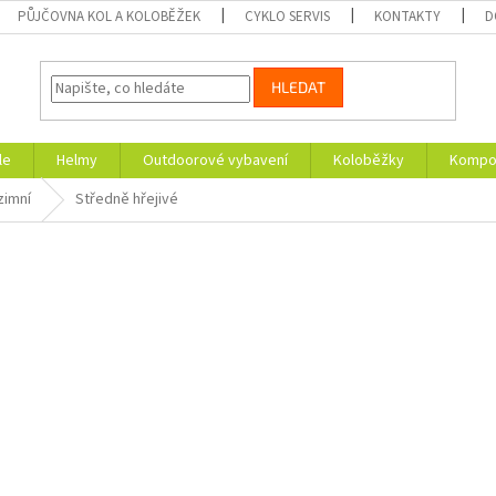
PŮJČOVNA KOL A KOLOBĚŽEK
CYKLO SERVIS
KONTAKTY
D
HLEDAT
le
Helmy
Outdoorové vybavení
Koloběžky
Kompon
zimní
Středně hřejivé