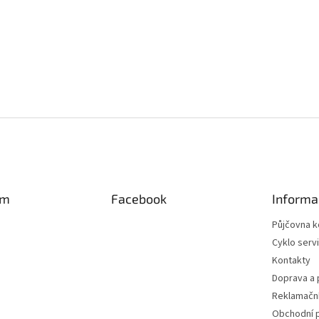
am
Facebook
Informa
Půjčovna k
Cyklo serv
Kontakty
Doprava a 
Reklamační
Obchodní 