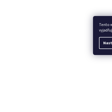
Tento 
vyjadřu
Nast