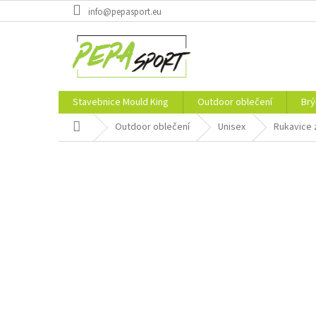
Přejít
info@pepasport.eu
na
obsah
Stavebnice Mould King
Outdoor oblečení
Brý
Domů
Outdoor oblečení
Unisex
Rukavice 