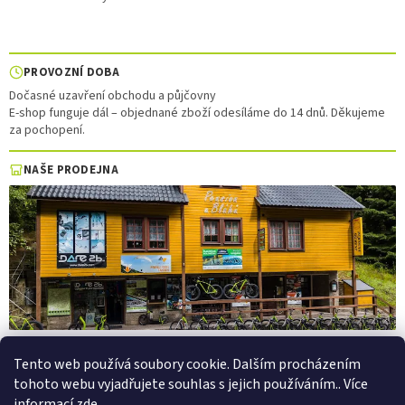
PROVOZNÍ DOBA
Dočasné uzavření obchodu a půjčovny
E-shop funguje dál – objednané zboží odesíláme do 14 dnů. Děkujeme
za pochopení.
NAŠE PRODEJNA
Tento web používá soubory cookie. Dalším procházením
tohoto webu vyjadřujete souhlas s jejich používáním.. Více
Vytvořil Shoptet
informací
zde
.