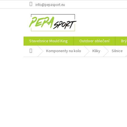
Přejít
info@pepasport.eu
na
obsah
Stavebnice Mould King
Outdoor oblečení
Brý
Domů
Komponenty na kolo
Kliky
Silnice