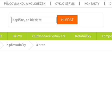
PŮJČOVNA KOL A KOLOBĚŽEK
CYKLO SERVIS
KONTAKTY
D
HLEDAT
le
Helmy
Outdoorové vybavení
Koloběžky
Kompon
2-převodníky
4-hran