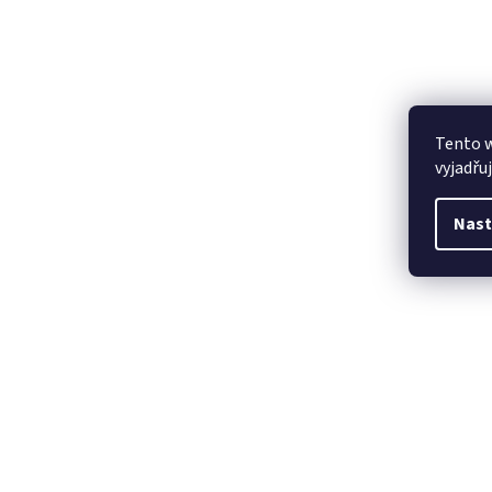
Tento 
vyjadřu
Nast