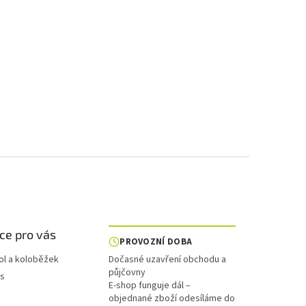
ce pro vás
PROVOZNÍ DOBA
ol a koloběžek
Dočasné uzavření obchodu a
půjčovny
is
E-shop funguje dál –
objednané zboží odesíláme do