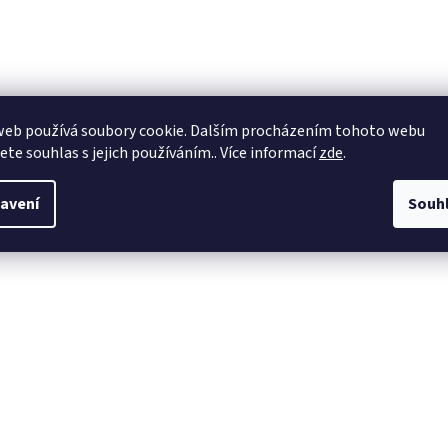
web používá soubory cookie. Dalším procházením tohoto webu
jete souhlas s jejich používáním.. Více informací
zde
.
avení
Souh