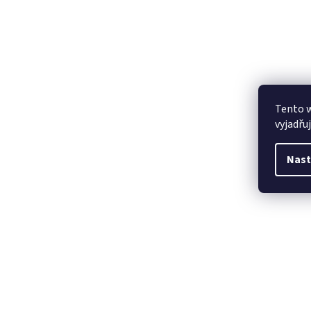
Tento 
vyjadřu
Nast