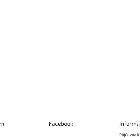
am
Facebook
Informa
Půjčovna k