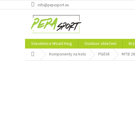
Přejít
info@pepasport.eu
na
obsah
Stavebnice Mould King
Outdoor oblečení
Brý
Domů
Komponenty na kolo
Pláště
MTB 26