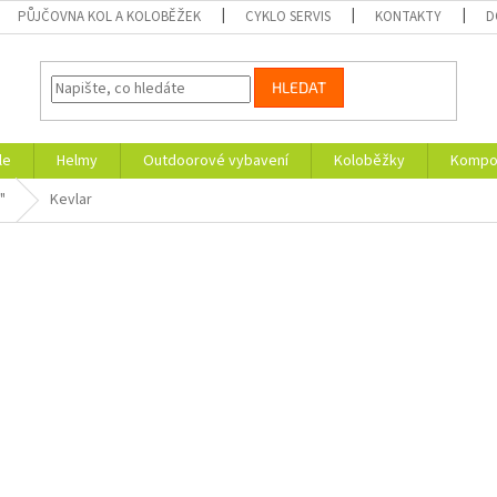
PŮJČOVNA KOL A KOLOBĚŽEK
CYKLO SERVIS
KONTAKTY
D
HLEDAT
le
Helmy
Outdoorové vybavení
Koloběžky
Kompon
"
Kevlar