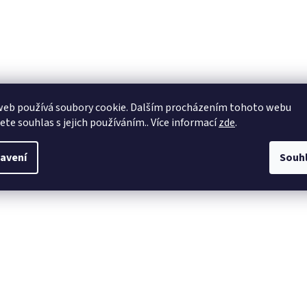
web používá soubory cookie. Dalším procházením tohoto webu
jete souhlas s jejich používáním.. Více informací
zde
.
avení
Souh