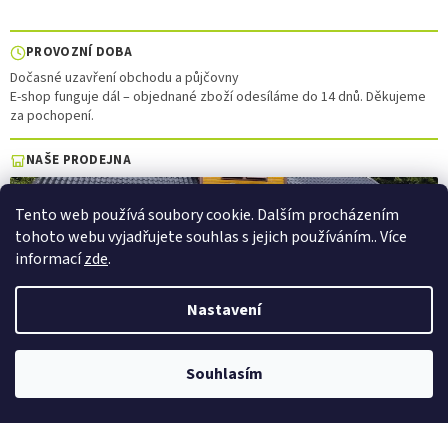
PROVOZNÍ DOBA
Dočasné uzavření obchodu a půjčovny
E-shop funguje dál – objednané zboží odesíláme do 14 dnů. Děkujeme
za pochopení.
NAŠE PRODEJNA
Tento web používá soubory cookie. Dalším procházením
tohoto webu vyjadřujete souhlas s jejich používáním.. Více
informací
zde
.
Nastavení
Půjčovna elektrokol a elektrokoloběžek — Pec pod Sněžkou
Souhlasím
×
PŮJČOVNA →
Vytvořil Shoptet