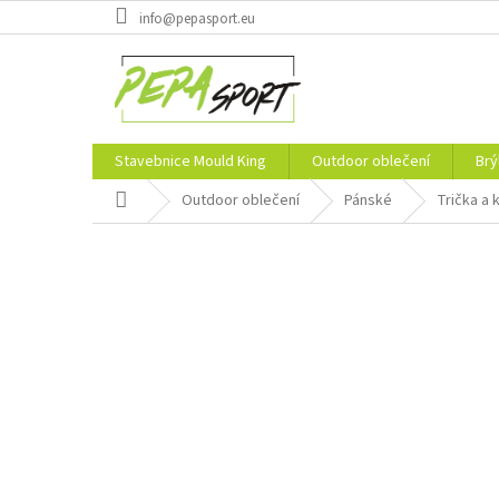
Přejít
info@pepasport.eu
na
obsah
Stavebnice Mould King
Outdoor oblečení
Brý
Domů
Outdoor oblečení
Pánské
Trička a 