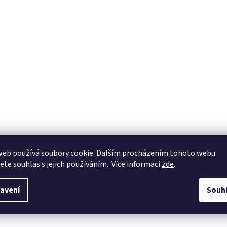
web používá soubory cookie. Dalším procházením tohoto webu
jete souhlas s jejich používáním.. Více informací
zde
.
avení
Souh