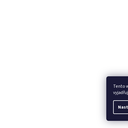
Tento 
vyjadřu
Nast