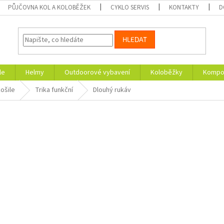
PŮJČOVNA KOL A KOLOBĚŽEK
CYKLO SERVIS
KONTAKTY
D
HLEDAT
le
Helmy
Outdoorové vybavení
Koloběžky
Kompon
košile
Trika funkční
Dlouhý rukáv