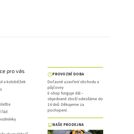
ce pro vás
PROVOZNÍ DOBA
ol a koloběžek
Dočasné uzavření obchodu a
půjčovny
is
E-shop funguje dál –
objednané zboží odesíláme do
platba
14 dnů. Děkujeme za
pochopení.
 řád
podmínky
NAŠE PRODEJNA