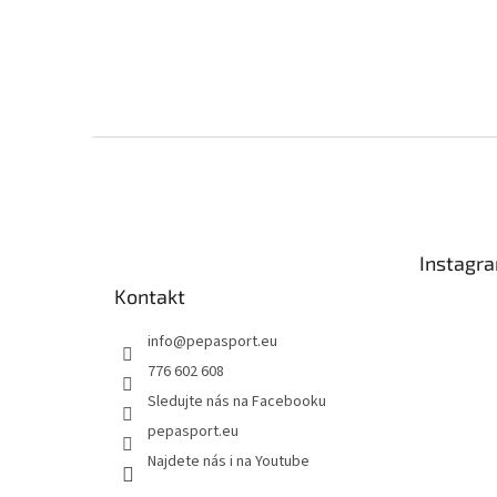
Z
á
p
a
t
Instagr
í
Kontakt
info
@
pepasport.eu
776 602 608
Sledujte nás na Facebooku
pepasport.eu
Najdete nás i na Youtube