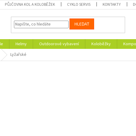
PŮJČOVNA KOL A KOLOBĚŽEK
CYKLO SERVIS
KONTAKTY
D
HLEDAT
le
Helmy
Outdoorové vybavení
Koloběžky
Kompon
Lyžařské