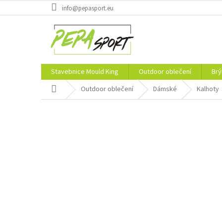
Přejít
info@pepasport.eu
na
obsah
Stavebnice Mould King
Outdoor oblečení
Brý
Domů
Outdoor oblečení
Dámské
Kalhoty