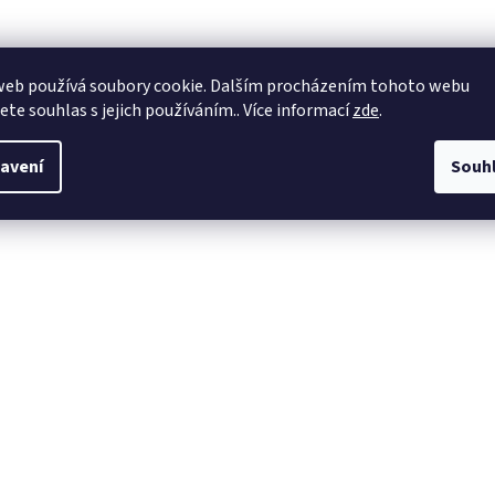
web používá soubory cookie. Dalším procházením tohoto webu
jete souhlas s jejich používáním.. Více informací
zde
.
avení
Souh