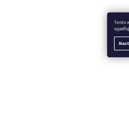
Tento 
vyjadřu
Nast