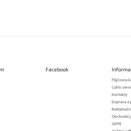
am
Facebook
Informa
Půjčovna k
Cyklo serv
Kontakty
Doprava a 
Reklamační
Obchodní 
GDPR