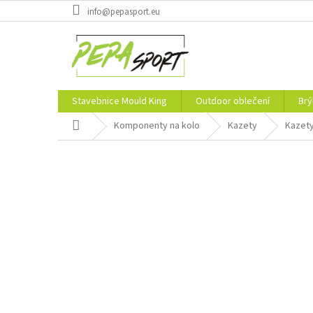
Přejít
info@pepasport.eu
na
obsah
Stavebnice Mould King
Outdoor oblečení
Brý
Domů
Komponenty na kolo
Kazety
Kazety