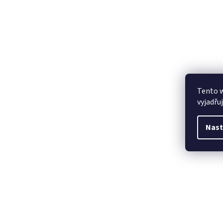
Tento 
vyjadřu
Nast