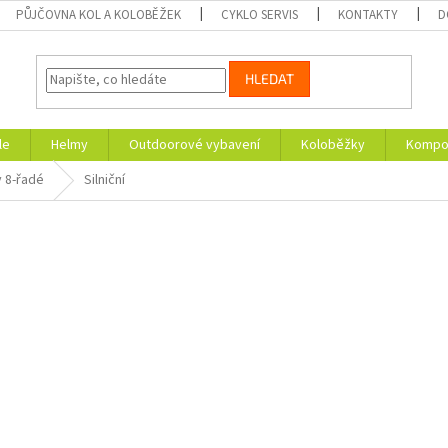
PŮJČOVNA KOL A KOLOBĚŽEK
CYKLO SERVIS
KONTAKTY
D
HLEDAT
le
Helmy
Outdoorové vybavení
Koloběžky
Kompon
 8-řadé
Silniční