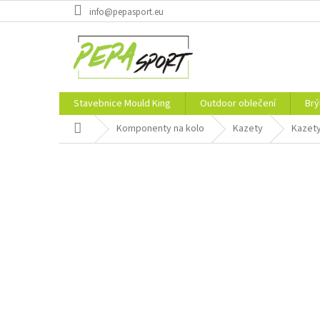
Přejít
info@pepasport.eu
na
obsah
Stavebnice Mould King
Outdoor oblečení
Brý
Domů
Komponenty na kolo
Kazety
Kazety