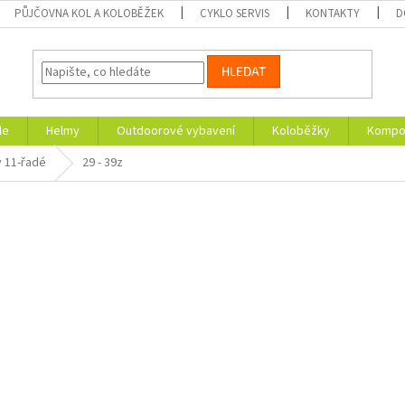
PŮJČOVNA KOL A KOLOBĚŽEK
CYKLO SERVIS
KONTAKTY
D
HLEDAT
le
Helmy
Outdoorové vybavení
Koloběžky
Kompon
 11-řadé
29 - 39z