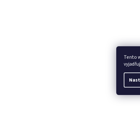
Tento 
vyjadřu
Nast